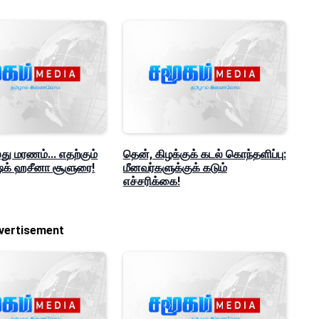
ு மரணம்... எதற்கும்
தென், கிழக்குக் கடல் கொந்தளிப்பு:
ஷேக் ஹசீனா சூளுரை!
மீனவர்களுக்குக் கடும்
எச்சரிக்கை!
vertisement