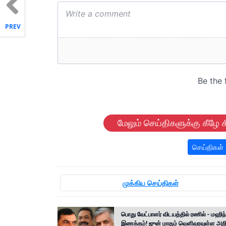
PREV
மேலும் செய்திகளுக்கு கீழே க
செய்திகள்
முக்கிய செய்திகள்
பொது வேட்பாளர் விடயத்தில் ரணில் - மஹிந
இணக்கம்! ஜுன் மாதம் வெளிவரவுள்ள அறிவ