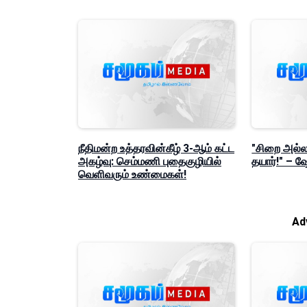
நீதிமன்ற உத்தரவின்கீழ் 3-ஆம் கட்ட
"சிறை அல்லத
அகழ்வு: செம்மணி புதைகுழியில்
தயார்!" – 
வெளிவரும் உண்மைகள்!
Ad