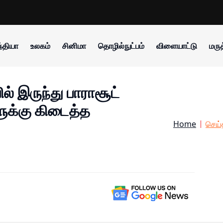
்தியா
உலகம்
சினிமா
தொழில்நுட்பம்
விளையாட்டு
மருத
ல் இருந்து பாராசூட்
ுக்கு கிடைத்த
Home
செய்