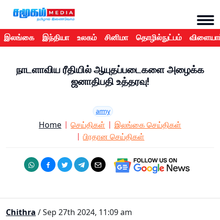
இலங்கை
இந்தியா
உலகம்
சினிமா
தொழில்நுட்பம்
விளையாட
நாடளாவிய ரீதியில் ஆயுதப்படைகளை அழைக்க
ஜனாதிபதி உத்தரவு!
army
Home
செய்திகள்
இலங்கை செய்திகள்
பிரதான செய்திகள்
Chithra
/ Sep 27th 2024, 11:09 am