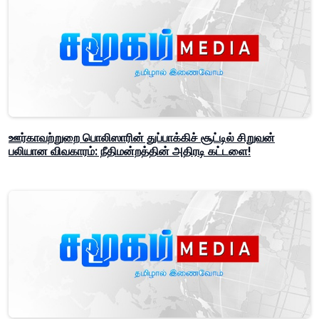
ஊர்காவற்றுறை பொலிஸாரின் துப்பாக்கிச் சூட்டில் சிறுவன்
பலியான விவகாரம்: நீதிமன்றத்தின் அதிரடி கட்டளை!