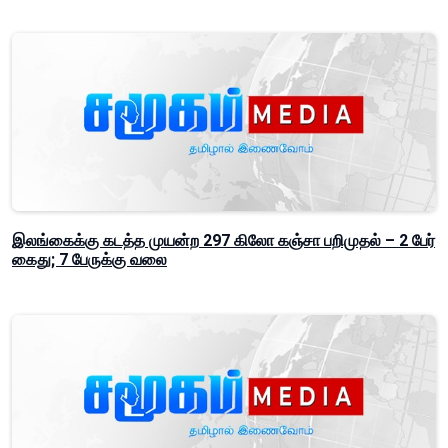
இலங்கைக்கு கடத்த முயன்ற 297 கிலோ கஞ்சா பறிமுதல் – 2 பேர்
கைது; 7 பேருக்கு வலை