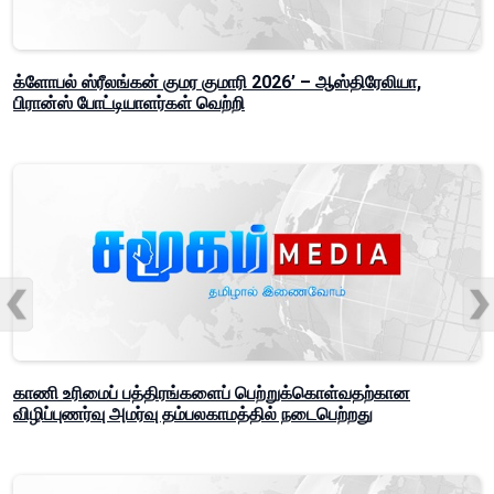
க்ளோபல் ஸ்ரீலங்கன் குமர குமாரி 2026’ – ஆஸ்திரேலியா,
பிரான்ஸ் போட்டியாளர்கள் வெற்றி
காணி உரிமைப் பத்திரங்களைப் பெற்றுக்கொள்வதற்கான
விழிப்புணர்வு அமர்வு தம்பலகாமத்தில் நடைபெற்றது