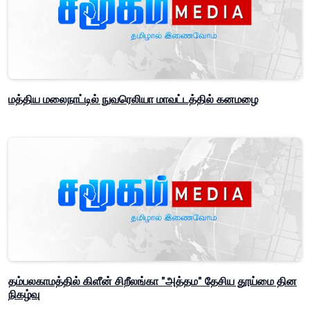
மத்திய மலைநாட்டில் நுவரெலியா மாவட்டத்தில் கனமழை
தம்பலகாமத்தில் கிளீன் சிறீலங்கா "அத்தம" தேசிய தூய்மை தின
நிகழ்வு