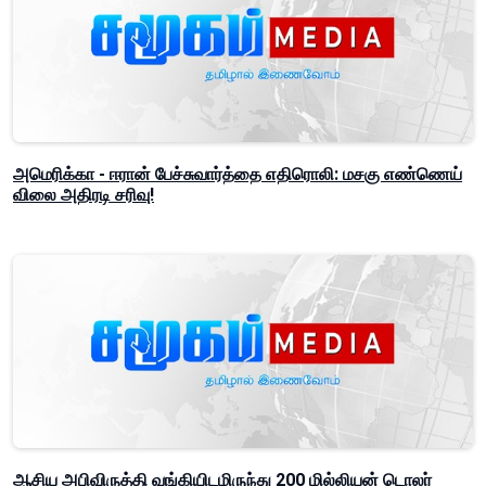
அமெரிக்கா - ஈரான் பேச்சுவார்த்தை எதிரொலி: மசகு எண்ணெய்
விலை அதிரடி சரிவு!
ஆசிய அபிவிருத்தி வங்கியிடமிருந்து 200 மில்லியன் டொலர்