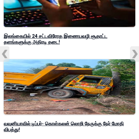
இலங்கையில் 24 சட்டவிரோத இணையவழி சூதாட்ட
தளங்களுக்கு அதிரடி தடை!
வவுனியாவில் டிப்பர்- கொள்கலன் லொறி நேருக்கு நேர் மோதி
விபத்து!