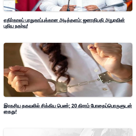
எதிர்காலப் பாதுகாப்புக்கான அடித்தளம்: ஜனாதிபதி அநுரவின்
புதிய நகர்வு!
இரகசிய தகவலில் சிக்கிய பெண்; 20 கிராம் போதைப்பொருளுடன்
கைது!