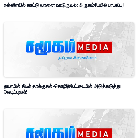
நள்ளிரவில் காட்டு யானை ஊடுருவல்: அருகம்பேயில் பரபரப்பு!
துபாயில் திடீர் தாக்குதல்-தொழிற்பேட்டையில் அடுத்தடுத்து
வெடிப்புகள்!