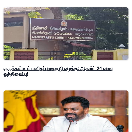
குருக்கள்மடம் மனிதப்புதைகுழி வழக்கு: ஆகஸ்ட் 24 வரை
ஒத்திவைப்பு!