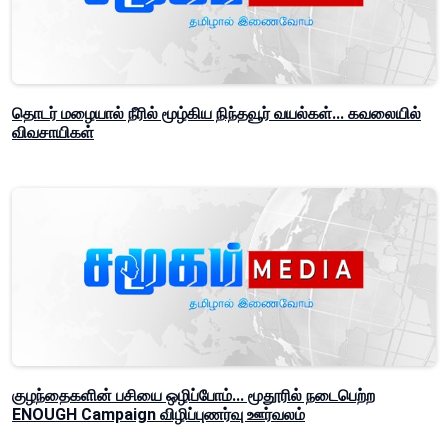
தொடர் மழையால் நீரில் மூழ்கிய நிந்தவூர் வயல்கள்... கவலையில்
விவசாயிகள்
குழந்தைகளின் பசியை ஒழிப்போம்... மூதூரில் நடைபெற்ற
ENOUGH Campaign விழிப்புணர்வு ஊர்வலம்