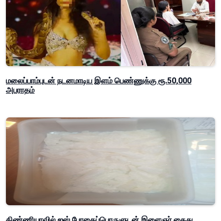
மலைப்பாம்புடன் நடனமாடிய இளம் பெண்ணுக்கு ரூ.50,000
அபராதம்
கிண்ணியாவில் ஐஸ் போதைப்பொருளுடன் இளைஞர் கைது