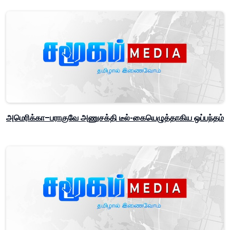
அமெரிக்கா–பராகுவே அணுசக்தி டீல்-கையெழுத்தாகிய ஒப்பந்தம்