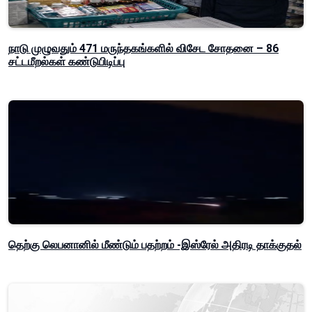
நாடு முழுவதும் 471 மருந்தகங்களில் விசேட சோதனை – 86
சட்டமீறல்கள் கண்டுபிடிப்பு
தெற்கு லெபனானில் மீண்டும் பதற்றம் -இஸ்ரேல் அதிரடி தாக்குதல்