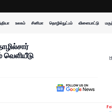
்தியா
உலகம்
சினிமா
தொழில்நுட்பம்
விளையாட்டு
மருத
ழில்சார்
ம் வெளியீடு
Fo