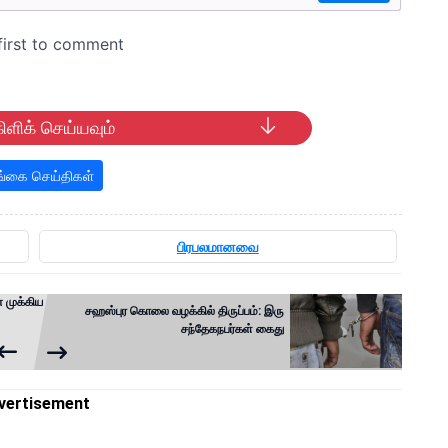
ிளிக் செய்யவும்
்கை செய்திகள்
பிரபலமானவை
் முக்கிய
சஹஸ்புர கொலை வழக்கில் திருப்பம்: இரு
சந்தேகநபர்கள் கைது
vertisement