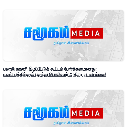
பலாலி காணி இழப்பீட்டுக் கூட்டம் போர்க்களமானது:
மண்டபத்திற்குள் புகுந்து பொலிஸார் அதிரடி நடவடிக்கை!