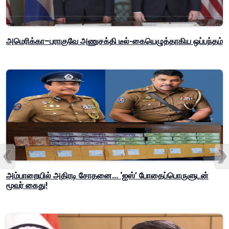
அமெரிக்கா–பராகுவே அணுசக்தி டீல்-கையெழுத்தாகிய ஒப்பந்தம்
அம்பாறையில் அதிரடி சோதனை... ‘ஐஸ்’ போதைப்பொருளுடன்
மூவர் கைது!