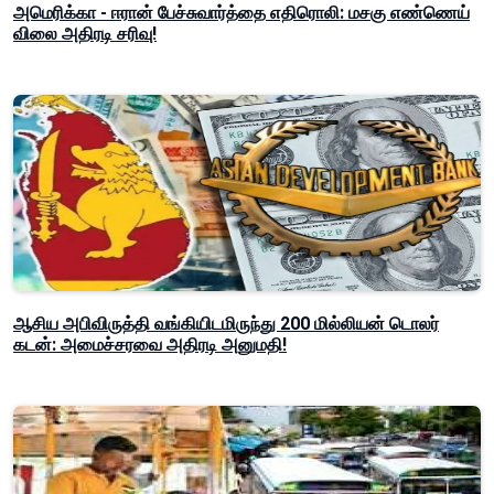
அமெரிக்கா - ஈரான் பேச்சுவார்த்தை எதிரொலி: மசகு எண்ணெய்
விலை அதிரடி சரிவு!
ஆசிய அபிவிருத்தி வங்கியிடமிருந்து 200 மில்லியன் டொலர்
கடன்: அமைச்சரவை அதிரடி அனுமதி!