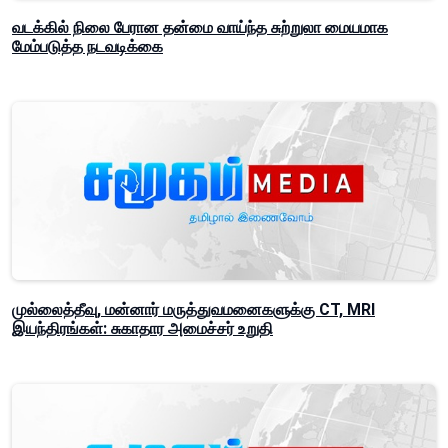
வடக்கில் நிலை பேரான தன்மை வாய்ந்த சுற்றுலா மையமாக
மேம்படுத்த நடவடிக்கை
முல்லைத்தீவு, மன்னார் மருத்துவமனைகளுக்கு CT, MRI
இயந்திரங்கள்: சுகாதார அமைச்சர் உறுதி