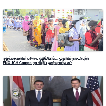
குழந்தைகளின் பசியை ஒழிப்போம்... மூதூரில் நடைபெற்ற
ENOUGH Campaign விழிப்புணர்வு ஊர்வலம்