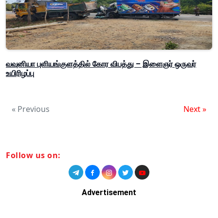
வவுனியா புளியங்குளத்தில் கோர விபத்து – இளைஞர் ஒருவர்
உயிரிழப்பு
« Previous
Next »
Follow us on:
Advertisement