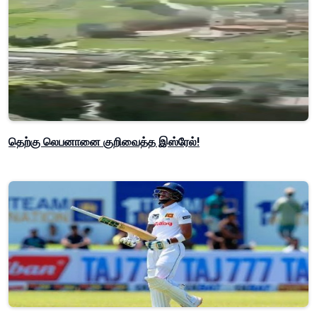
தெற்கு லெபனானை குறிவைத்த இஸ்ரேல்!