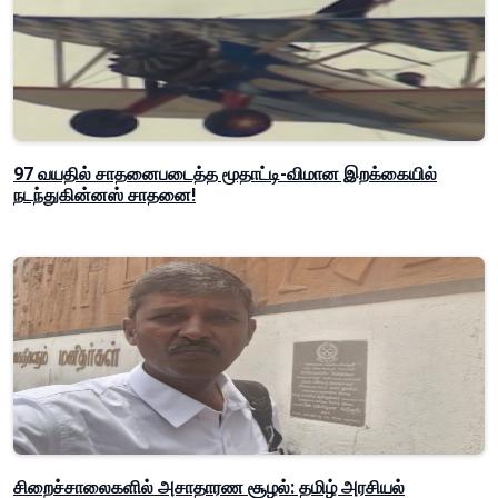
97 வயதில் சாதனைபடைத்த மூதாட்டி-விமான இறக்கையில்
நடந்துகின்னஸ் சாதனை!
சிறைச்சாலைகளில் அசாதாரண சூழல்: தமிழ் அரசியல்