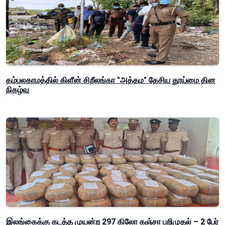
தம்பலகாமத்தில் கிளீன் சிறீலங்கா "அத்தம" தேசிய தூய்மை தின
நிகழ்வு
இலங்கைக்கு கடத்த முயன்ற 297 கிலோ கஞ்சா பறிமுதல் – 2 பேர்