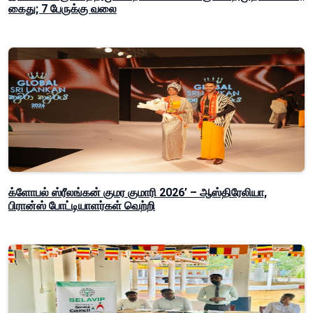
கைது; 7 பேருக்கு வலை
க்ளோபல் ஸ்ரீலங்கன் குமர குமாரி 2026’ – ஆஸ்திரேலியா,
பிரான்ஸ் போட்டியாளர்கள் வெற்றி