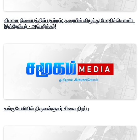
விமான நிலையத்தில் பதற்றம்; தரையில் விழுந்து மோதிக்கொண்ட
இஸ்ரேலியர் - அமெரிக்கர்!
கங்குவேலியில் திருவள்ளுவர் சிலை திறப்பு