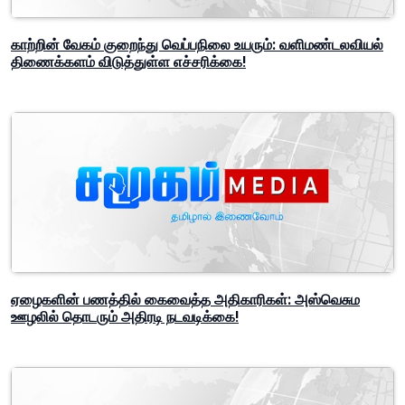
காற்றின் வேகம் குறைந்து வெப்பநிலை உயரும்: வளிமண்டலவியல்
திணைக்களம் விடுத்துள்ள எச்சரிக்கை!
ஏழைகளின் பணத்தில் கைவைத்த அதிகாரிகள்: அஸ்வெசும
ஊழலில் தொடரும் அதிரடி நடவடிக்கை!