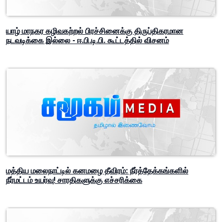
யாழ் மாநகர கழிவகற்றல் பிரச்சினைக்கு திருப்திகரமான
நடவடிக்கை இல்லை - ஈ.பி.டி.பி. கூட்டத்தில் விசனம்
மத்திய மலைநாட்டில் கனமழை தீவிரம்: நீர்த்தேக்கங்களில்
நீர்மட்டம் உயர்வு! சாரதிகளுக்கு எச்சரிக்கை