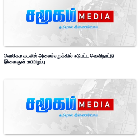
வெலிகம கடலில் அலைச்சறுக்கில் ஈடுபட்ட வெளிநாட்டு
இளைஞன் உயிரிழப்பு