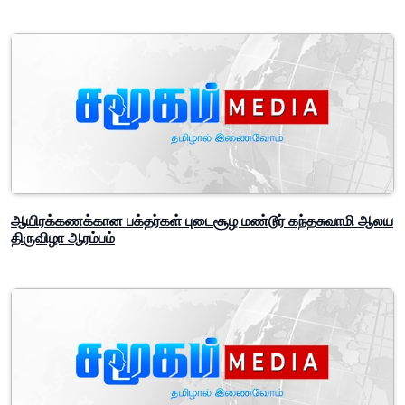
ஆயிரக்கணக்கான பக்தர்கள் புடைசூழ மண்டூர் கந்தசுவாமி ஆலய
திருவிழா ஆரம்பம்