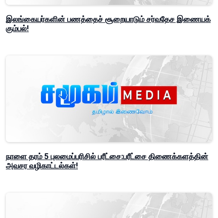
இலங்கையர்களின் பணத்தைச் சூறையாடும் சர்வதேச இணையக்
கும்பல்!
நாளை தரம் 5 புலமைப்பரிசில் பரீட்சை:பரீட்சை திணைக்களத்தின்
அவசர வழிகாட்டல்கள்!