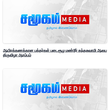
ஆயிரக்கணக்கான பக்தர்கள் புடைசூழ மண்டூர் கந்தசுவாமி ஆலய
திருவிழா ஆரம்பம்