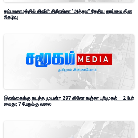
தம்பலகாமத்தில் கிளீன் சிறீலங்கா "அத்தம" தேசிய தூய்மை தின
நிகழ்வு
இலங்கைக்கு கடத்த முயன்ற 297 கிலோ கஞ்சா பறிமுதல் – 2 பேர்
கைது; 7 பேருக்கு வலை