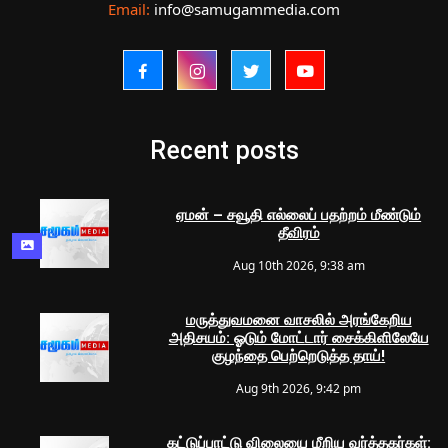
Email:
info@samugammedia.com
Recent posts
ஏமன் – சவூதி எல்லைப் பதற்றம் மீண்டும்
தீவிரம்
Aug 10th 2026, 9:38 am
மருத்துவமனை வாசலில் அரங்கேறிய
அதிசயம்: ஓடும் மோட்டார் சைக்கிளிலேயே
குழந்தை பெற்றெடுத்த தாய்!
Aug 9th 2026, 9:42 pm
கட்டுப்பாட்டு விலையை மீறிய வர்த்தகர்கள்: