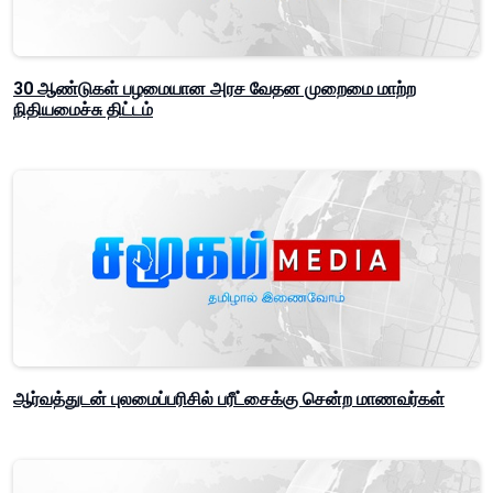
30 ஆண்டுகள் பழமையான அரச வேதன முறைமை மாற்ற
நிதியமைச்சு திட்டம்
ஆர்வத்துடன் புலமைப்பரிசில் பரீட்சைக்கு சென்ற மாணவர்கள்