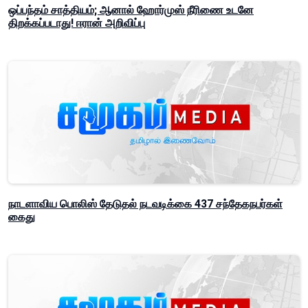
ஒப்பந்தம் சாத்தியம்; ஆனால் ஹோர்முஸ் நீரிணை உடனே
திறக்கப்படாது! ஈரான் அறிவிப்பு
நாடளாவிய பொலிஸ் தேடுதல் நடவடிக்கை 437 சந்தேகநபர்கள்
கைது