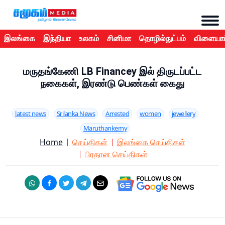
இலங்கை
இந்தியா
உலகம்
சினிமா
தொழில்நுட்பம்
விளையாட
மருதங்கேணி LB Financey இல் திருடப்பட்ட
நகைகள், இரண்டு பெண்கள் கைது
latest news
Srilanka News
Arrested
women
jewellery
Maruthankerny
Home
செய்திகள்
இலங்கை செய்திகள்
பிரதான செய்திகள்