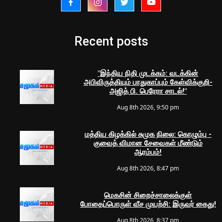
Recent posts
"இந்திய நிதி முடக்கம்: வடக்கின்
அபிவிருத்தியும் பாதுகாப்பும் கேள்விக்குறி-
அஜித் பி. பெரேரா சாடல்!"
Aug 8th 2026, 9:50 pm
மத்திய கிழக்கில் சுமுக நிலை: கொழும்பு -
குவைத் விமான சேவைகள் மீண்டும்
ஆரம்பம்!
Aug 8th 2026, 8:47 pm
மெகசின் சிறைச்சாலைக்குள்
போதைப்பொருள் வீச முயற்சி: இருவர் கைது!
Aug 8th 2026, 8:37 pm