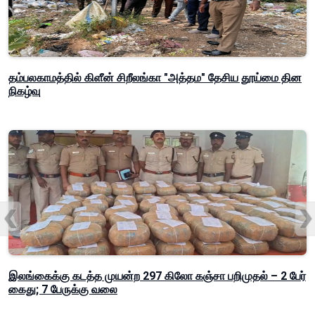
தம்பலகாமத்தில் கிளீன் சிறீலங்கா "அத்தம" தேசிய தூய்மை தின
நிகழ்வு
இலங்கைக்கு கடத்த முயன்ற 297 கிலோ கஞ்சா பறிமுதல் – 2 பேர்
கைது; 7 பேருக்கு வலை