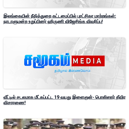
இலங்கையின் நீதித்துறை கட்டமைப்பில் புரட்சிகர மாற்றங்கள்:
நாடாளுமன்ற உறுப்பினர் ஹிருணி விஜேசிங்க விவரிப்பு!
வீட்டில் சடலமாக மீட்கப்பட்ட 19 வயது இளைஞன்- பொலிஸார் தீவிர
விசாரணை!