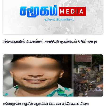
ரத்மலானாவில் ஆயுதங்கள், கையெறி குண்டுடன் 6 பேர் கைது
கணேமுல்ல சஞ்சீவ் வழக்கின் பிரதான சந்தேகநபர் சிறை