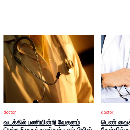
doctor
doctor
வடக்கில் பணியின்றி வேதனம்
பெண் வைத்
பெற்ற 5 மருத்துவர்கள் - எம்.பியின்
கேள்விக்க