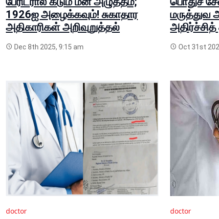
பேரிடரால் கடும் மன அழுத்தம்;
பொதுச் சே
1926ஐ அழைக்கவும்! சுகாதார
மருத்துவ 
அதிகாரிகள் அறிவுறுத்தல்
அதிர்ச்சித
Dec 8th 2025, 9:15 am
Oct 31st 202
doctor
doctor