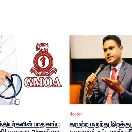
doctor
தியர்களின் பாதுகாப்பு
தரமற்ற மருந்து இறக்கு
ுறி! சுகாதார அமைச்சை
சுகாதாரக் கட்டமைப்பு சீ