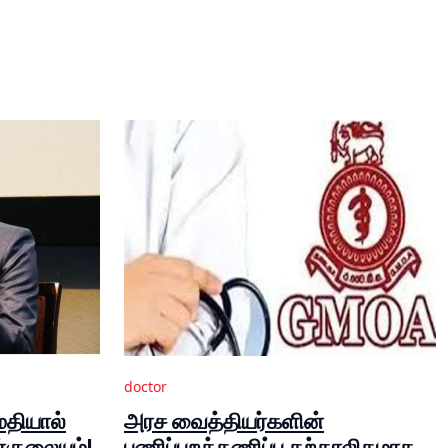
doctor
மதியால்
அரச வைத்தியர்களின்
ர்குலையும்!
பணிப்புறக்கணிப்பு தற்காலிகமாக