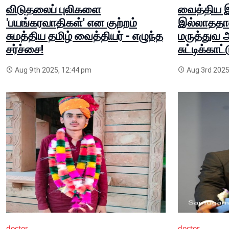
விடுதலைப் புலிகளை
வைத்திய இ
'பயங்கரவாதிகள்' என குற்றம்
இல்லாததால்
சுமத்திய தமிழ் வைத்தியர் - எழுந்த
மருத்துவ 
சர்ச்சை!
சுட்டிக்காட்
Aug 9th 2025, 12:44 pm
Aug 3rd 2025
doctor
doctor