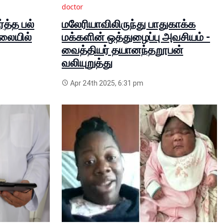
doctor
்த்த பல்
மலேரியாவிலிருந்து பாதுகாக்க
லையில்
மக்களின் ஒத்துழைப்பு அவசியம் -
வைத்தியர் தயானந்தறூபன்
வலியுறுத்து
Apr 24th 2025, 6:31 pm