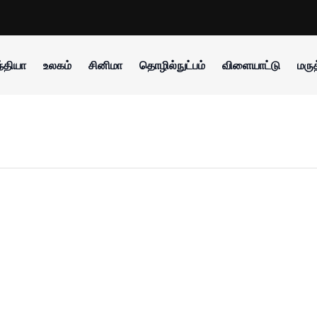
்தியா
உலகம்
சினிமா
தொழில்நுட்பம்
விளையாட்டு
மருத