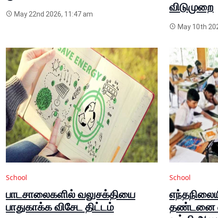
விடுமுறை
May 22nd 2026, 11:47 am
May 10th 202
School
School
பாடசாலைகளில் வலுசக்தியை
எந்தநிலைய
பாதுகாக்க விசேட திட்டம்
தண்டனை வி