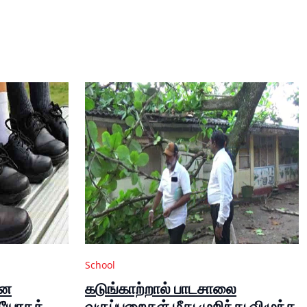
School
ான
கடுங்காற்றால் பாடசாலை
ியோகத்
வகுப்பறைகள் மீது முறிந்து விழுந்த