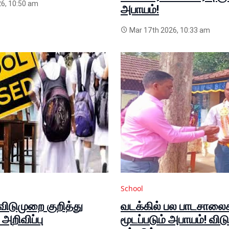
6, 10:50 am
அபாயம்!
Mar 17th 2026, 10:33 am
School
ிடுமுறை குறித்து
வடக்கில் பல பாடசாலை
றிவிப்பு
மூடப்படும் அபாயம்! விடு