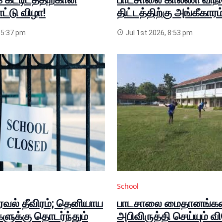
ாட்டு விழா!
திட்டத்திற்கு அங்கீகாரம
 5:37 pm
Jul 1st 2026, 8:53 pm
School
பரவல் தீவிரம்; தெனியாய
பாடசாலை மைதானங்
ுக்கு தொடர்ந்தும்
அபிவிருத்தி செய்யும் வ