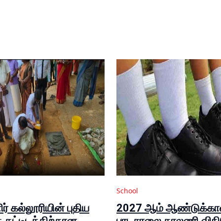
School
ர் கல்லூரியின் புதிய
2027 ஆம் ஆண்டுக்க
 கட்டிடத்திற்கான
பாடசாலை காலணி விந