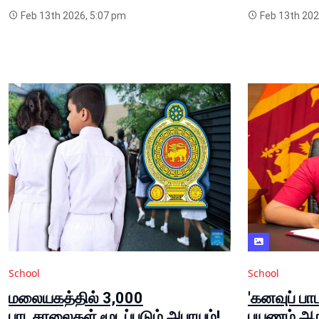
Feb 13th 2026, 5:07 pm
Feb 13th 202
School
School
மலையகத்தில் 3,000
'கனவுப் ப
பாடசாலைகள் மூடப்படும் அபாயம்!
பயணம் ஆரம