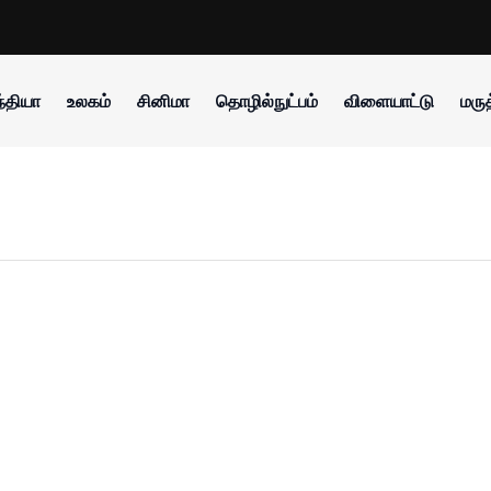
்தியா
உலகம்
சினிமா
தொழில்நுட்பம்
விளையாட்டு
மருத