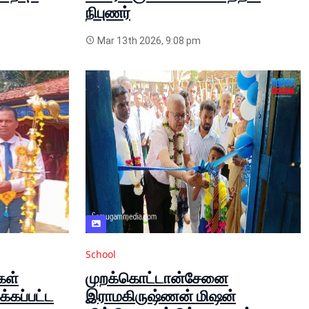
நிபுணர்
Mar 13th 2026, 9:08 pm
School
கள்
முறக்கொட்டான்சேனை
க்கப்பட்ட
இராமகிருஷ்ணன் மிஷன்