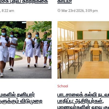
்சு புதிய சுற்றறிக்கை
காயம்!
, 8:22 am
Mar 23rd 2026, 3:09 pm
School
ைகளில் தனியார்
பாடசாலைக் கல்வி நடவ
ுக்கும் விடுமுறை
பாதிப்பு: ஆசிரியர்கள்,
மாணவர்களின் வரவு கு