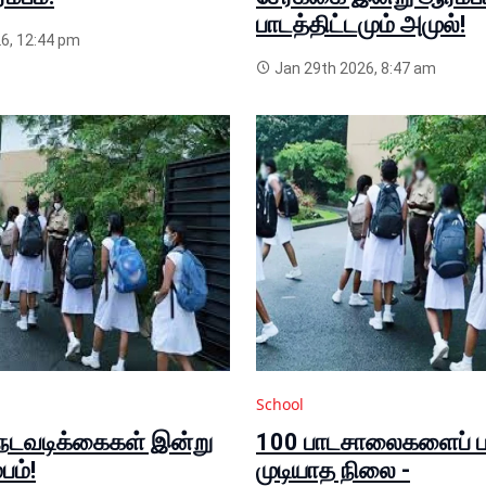
பாடத்திட்டமும் அமுல்!
6, 12:44 pm
Jan 29th 2026, 8:47 am
School
நடவடிக்கைகள் இன்று
100 பாடசாலைகளைப் ப
பம்!
முடியாத நிலை -