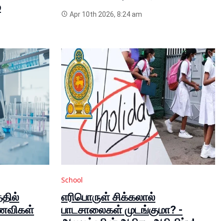
்
Apr 10th 2026, 8:24 am
School
தில்
எரிபொருள் சிக்கலால்
ாணவிகள்
பாடசாலைகள் முடங்குமா? -