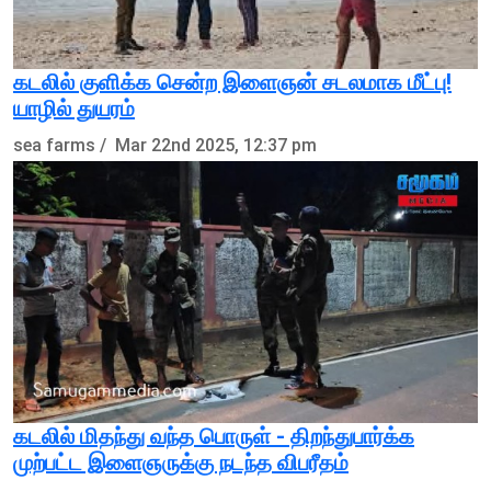
கடலில் குளிக்க சென்ற இளைஞன் சடலமாக மீட்பு!
யாழில் துயரம்
sea farms /
Mar 22nd 2025, 12:37 pm
கடலில் மிதந்து வந்த பொருள் - திறந்துபார்க்க
முற்பட்ட இளைஞருக்கு நடந்த விபரீதம்