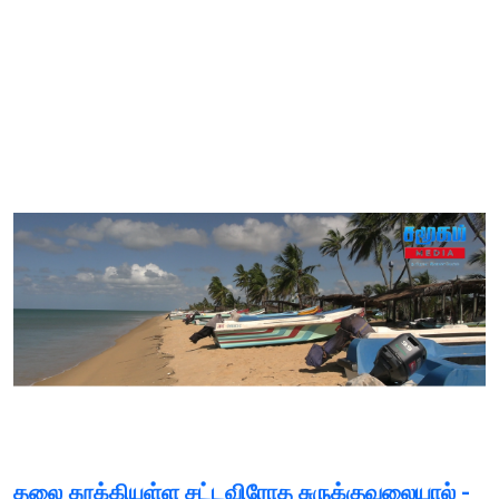
தலை தூக்கியுள்ள சட்டவிரோத சுருக்குவலையால் -