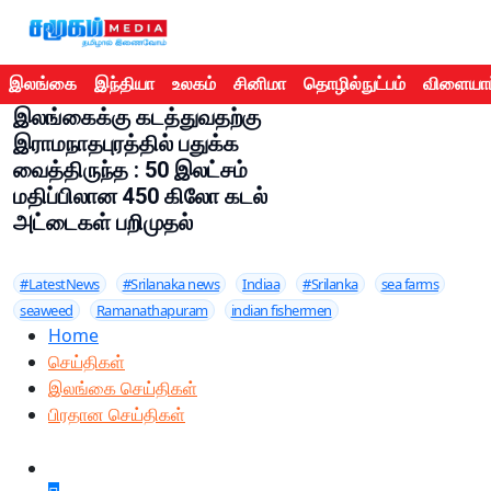
இலங்கை
இந்தியா
உலகம்
சினிமா
தொழில்நுட்பம்
விளையாட
இலங்கைக்கு கடத்துவதற்கு
இராமநாதபுரத்தில் பதுக்க
வைத்திருந்த : 50 இலட்சம்
மதிப்பிலான 450 கிலோ கடல்
அட்டைகள் பறிமுதல்
#LatestNews
#Srilanaka news
Indiaa
#Srilanka
sea farms
seaweed
Ramanathapuram
indian fishermen
Home
செய்திகள்
இலங்கை செய்திகள்
பிரதான செய்திகள்