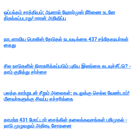
ஒப்பந்தம் சாத்தியம்; ஆனால் ஹோர்முஸ் நீரிணை உடனே
திறக்கப்படாது! ஈரான் அறிவிப்பு
நாடளாவிய பொலிஸ் தேடுதல் நடவடிக்கை 437 சந்தேகநபர்கள்
கைது
சில நாடுகளில் நிராகரிக்கப்படும் புதிய இலங்கை கடவுச்சீட்டு? -
தரம் குறித்து சர்ச்சை
பலத்த காற்றுடன் சீறும் அலைகள்; கடலுக்கு செல்ல வேண்டாம்!
மீனவர்களுக்கு சிவப்பு எச்சரிக்கை
தரமற்ற 431 மோட்டார் சைக்கிள் தலைக்கவசங்கள் பறிமுதல் -
நாடு முழுவதும் அதிரடி சோதனை