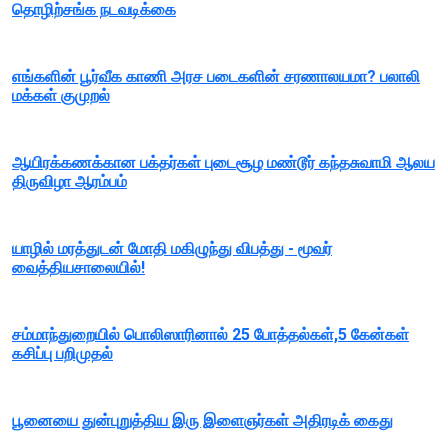
தொழிற்சங்க நடவடிக்கை
எங்களின் பூர்வீக காணி அரச படைகளின் சரணாலயமா? பலாலி
மக்கள் குமுறல்
ஆயிரக்கணக்கான பக்தர்கள் புடைசூழ மண்டூர் கந்தசுவாமி ஆலய
திருவிழா ஆரம்பம்
யாழில் மரத்துடன் மோதி மகிழுந்து விபத்து - மூவர்
வைத்தியசாலையில்!
சம்மாந்துறையில் பொலிஸாரினால் 25 போத்தல்கள்,5 கேன்கள்
கசிப்பு பறிமுதல்
பூனையை துன்புறுத்திய இரு இளைஞர்கள் அதிரடிக் கைது