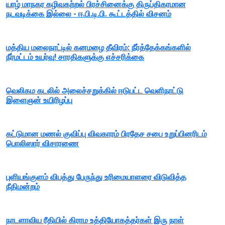
யாழ் மாநகர கழிவகற்றல் பிரச்சினைக்கு திருப்திகரமான
நடவடிக்கை இல்லை - ஈ.பி.டி.பி. கூட்டத்தில் விசனம்
மத்திய மலைநாட்டில் கனமழை தீவிரம்: நீர்த்தேக்கங்களில்
நீர்மட்டம் உயர்வு! சாரதிகளுக்கு எச்சரிக்கை
வெலிகம கடலில் அலைச்சறுக்கில் ஈடுபட்ட வெளிநாட்டு
இளைஞன் உயிரிழப்பு
கட்டுமான மணல் குவிப்பு விவகாரம் பிரதேச சபை உறுப்பினரிடம்
பொலிஸார் விசாரணை
புளியங்குளம் விபத்து பேருந்து உரிமையாளரை விடுவித்த
நீதிமன்றம்
நாடளாவிய ரீதியில் கிராம உத்தியோகத்தர்கள் இரு நாள்