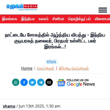
இலங்கை
இந்தியா
உலகம்
சினிமா
தொழில்நுட்பம்
விளையாட
நாட்டையே சோகத்தில் ஆழ்த்திய விபத்து - இந்திய
குடியரசுத் தலைவர், பிரதமர் உள்ளிட்ட பலர்
இரங்கல்...!
#Flight
Home
செய்திகள்
இந்திய செய்திகள்
shanu
/ Jun 13th 2025, 1:30 am