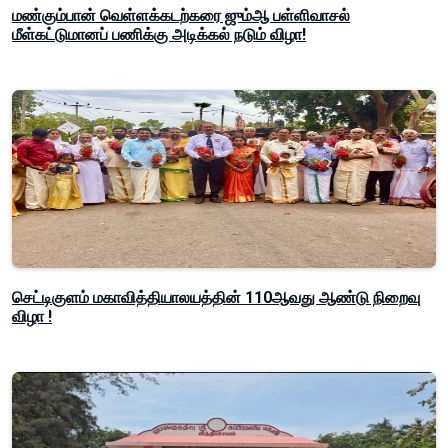
மண்கும்பான் வெள்ளக்கடற்கரை ஜும்ஆ பள்ளிவாசல்
மீள்கட்டுமானப் பணிக்கு அடிக்கல் நடும் விழா!
செட்டிகுளம் மகாவித்தியாலயத்தின் 110ஆவது ஆண்டு நிறைவு
விழா !