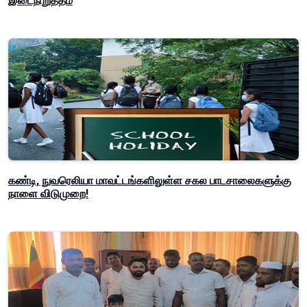
இடைநிறுத்தம்
கண்டி, நுவரெலியா மாவட்டங்களிலுள்ள சகல பாடசாலைகளுக்கு
நாளை விடுமுறை!