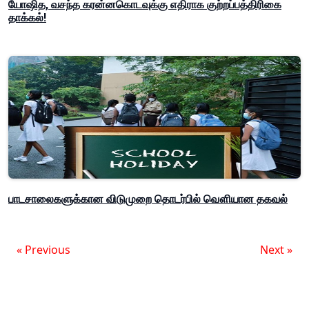
யோஷித, வசந்த கரன்னகொடவுக்கு எதிராக குற்றப்பத்திரிகை
தாக்கல்!
பாடசாலைகளுக்கான விடுமுறை தொடர்பில் வௌியான தகவல்
« Previous
Next »