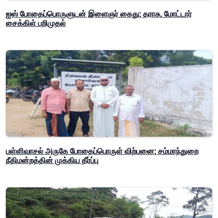
ஐஸ் போதைப்பொருளுடன் இளைஞர் கைது; தராசு, மோட்டார்
சைக்கிள் பறிமுதல்
பள்ளிவாசல் அருகே போதைப்பொருள் விற்பனை; சம்மாந்துறை
நீதிமன்றத்தின் முக்கிய தீர்ப்பு