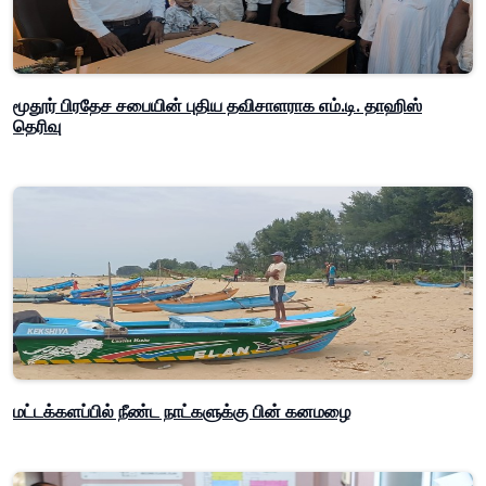
மூதூர் பிரதேச சபையின் புதிய தவிசாளராக எம்.டி. தாஹிஸ்
தெரிவு
மட்டக்களப்பில் நீண்ட நாட்களுக்கு பின் கனமழை