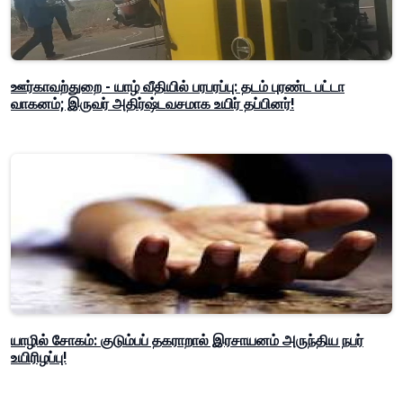
ஊர்காவற்துறை - யாழ் வீதியில் பரபரப்பு: தடம் புரண்ட பட்டா
வாகனம்; இருவர் அதிர்ஷ்டவசமாக உயிர் தப்பினர்!
யாழில் சோகம்: குடும்பப் தகராறால் இரசாயனம் அருந்திய நபர்
உயிரிழப்பு!