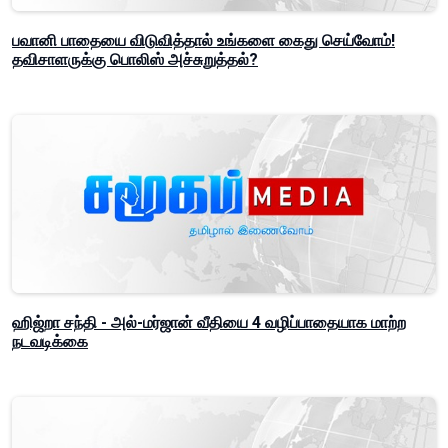
பவானி பாதையை விடுவித்தால் உங்களை கைது செய்வோம்!
தவிசாளருக்கு பொலிஸ் அச்சுறுத்தல்?
ஹிஜ்றா சந்தி - அல்-மர்ஜான் வீதியை 4 வழிப்பாதையாக மாற்ற
நடவடிக்கை