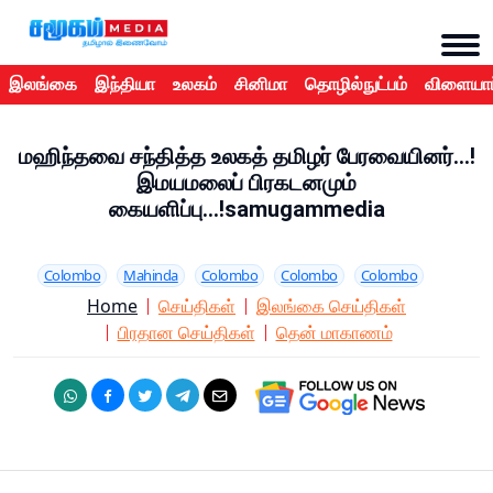
இலங்கை
இந்தியா
உலகம்
சினிமா
தொழில்நுட்பம்
விளையாட
மஹிந்தவை சந்தித்த உலகத் தமிழர் பேரவையினர்...!
இமயமலைப் பிரகடனமும்
கையளிப்பு...!samugammedia
Colombo
Mahinda
Colombo
Colombo
Colombo
Home
செய்திகள்
இலங்கை செய்திகள்
பிரதான செய்திகள்
தென் மாகாணம்