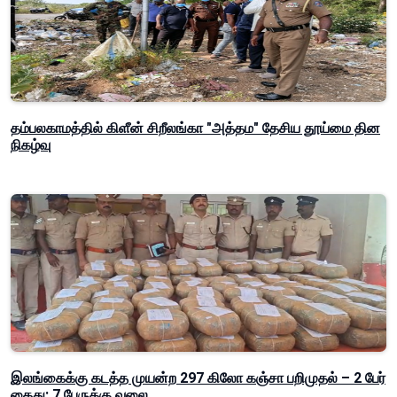
தம்பலகாமத்தில் கிளீன் சிறீலங்கா "அத்தம" தேசிய தூய்மை தின
நிகழ்வு
இலங்கைக்கு கடத்த முயன்ற 297 கிலோ கஞ்சா பறிமுதல் – 2 பேர்
கைது; 7 பேருக்கு வலை