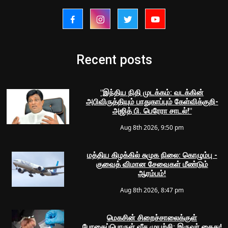
Recent posts
"இந்திய நிதி முடக்கம்: வடக்கின்
அபிவிருத்தியும் பாதுகாப்பும் கேள்விக்குறி-
அஜித் பி. பெரேரா சாடல்!"
Aug 8th 2026, 9:50 pm
மத்திய கிழக்கில் சுமுக நிலை: கொழும்பு -
குவைத் விமான சேவைகள் மீண்டும்
ஆரம்பம்!
Aug 8th 2026, 8:47 pm
மெகசின் சிறைச்சாலைக்குள்
போதைப்பொருள் வீச முயற்சி: இருவர் கைது!