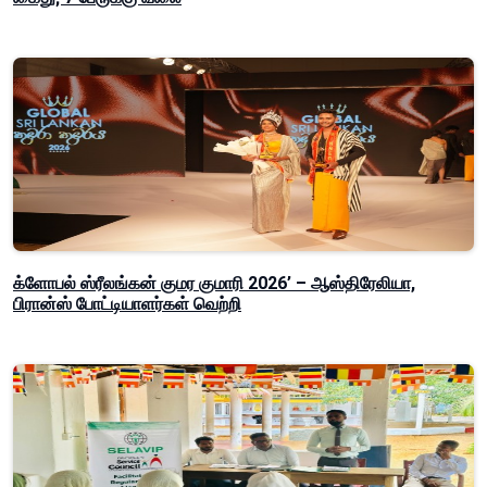
க்ளோபல் ஸ்ரீலங்கன் குமர குமாரி 2026’ – ஆஸ்திரேலியா,
பிரான்ஸ் போட்டியாளர்கள் வெற்றி