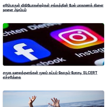
எரிபொருள் விநியோகஸ்தர்கள் சங்கத்தின் மேல் மாகாணக் கிளை
நாளை ஆரம்பம்
சமூக வலைத்தளங்கள் மூலம் கப்பம் கோரும் மோசடி SLCERT
எச்சரிக்கை