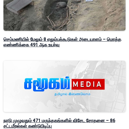
செம்மணியில் மேலும் 8 எலும்புக்கூடுகள் அடையாளம் – மொத்த
எண்ணிக்கை 491 ஆக உயர்வு
நாடு முழுவதும் 471 மருந்தகங்களில் விசேட சோதனை – 86
சட்டமீறல்கள் கண்டுபிடிப்பு