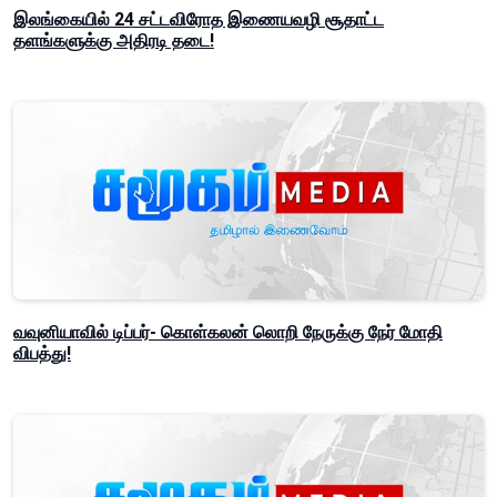
இலங்கையில் 24 சட்டவிரோத இணையவழி சூதாட்ட
தளங்களுக்கு அதிரடி தடை!
வவுனியாவில் டிப்பர்- கொள்கலன் லொறி நேருக்கு நேர் மோதி
விபத்து!