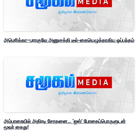
அமெரிக்கா–பராகுவே அணுசக்தி டீல்-கையெழுத்தாகிய ஒப்பந்தம்
அம்பாறையில் அதிரடி சோதனை... ‘ஐஸ்’ போதைப்பொருளுடன்
மூவர் கைது!