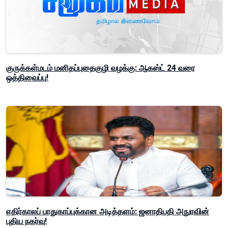
குருக்கள்மடம் மனிதப்புதைகுழி வழக்கு: ஆகஸ்ட் 24 வரை
ஒத்திவைப்பு!
எதிர்காலப் பாதுகாப்புக்கான அடித்தளம்: ஜனாதிபதி அநுரவின்
புதிய நகர்வு!