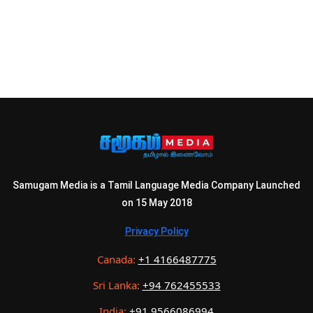
Samugam Media is a Tamil Language Media Company Launched
on 15 May 2018
Privacy Policy
Canada:
+1 4166487775
Sri Lanka:
+94 762455533
India:
+91 9566086994