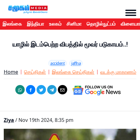
இலங்கை
இந்தியா
உலகம்
சினிமா
தொழில்நுட்பம்
விளையாட
யாழில் இடம்பெற்ற விபத்தில் மூவர் படுகாயம்..!
accident
jaffna
Home
செய்திகள்
இலங்கை செய்திகள்
வடக்கு மாகாணம்
Ziya
/ Nov 19th 2024, 8:35 pm