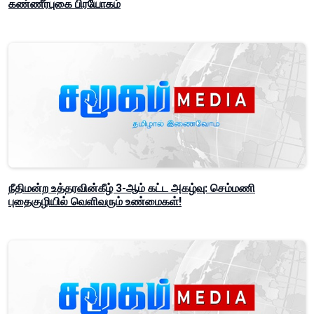
கண்ணீர்புகை பிரயோகம்
நீதிமன்ற உத்தரவின்கீழ் 3-ஆம் கட்ட அகழ்வு: செம்மணி
புதைகுழியில் வெளிவரும் உண்மைகள்!