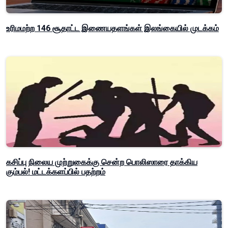
உரிமமற்ற 146 சூதாட்ட இணையதளங்கள் இலங்கையில் முடக்கம்
கசிப்பு நிலைய முற்றுகைக்கு சென்ற பொலிஸாரை தாக்கிய
கும்பல்! மட்டக்களப்பில் பதற்றம்