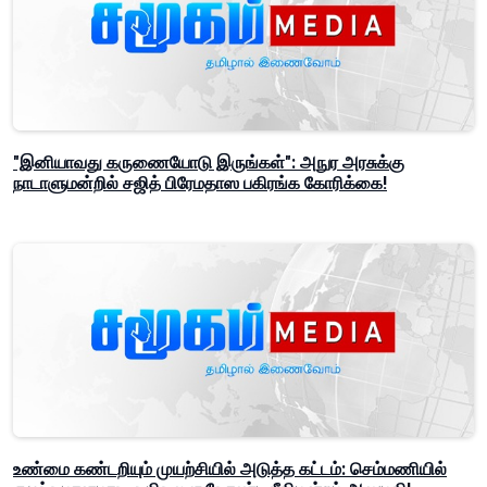
"இனியாவது கருணையோடு இருங்கள்": அநுர அரசுக்கு
நாடாளுமன்றில் சஜித் பிரேமதாஸ பகிரங்க கோரிக்கை!
உண்மை கண்டறியும் முயற்சியில் அடுத்த கட்டம்: செம்மணியில்