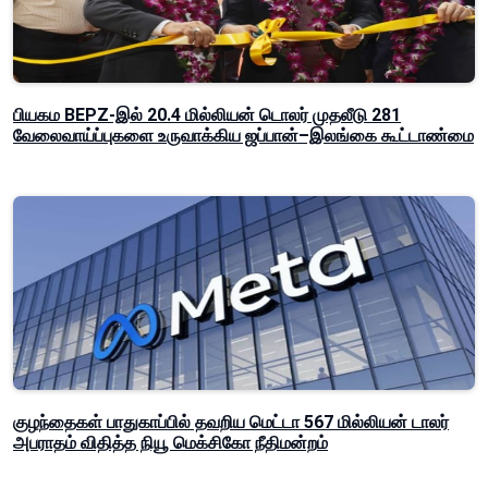
பியகம BEPZ-இல் 20.4 மில்லியன் டொலர் முதலீடு 281
வேலைவாய்ப்புகளை உருவாக்கிய ஜப்பான்–இலங்கை கூட்டாண்மை
குழந்தைகள் பாதுகாப்பில் தவறிய மெட்டா 567 மில்லியன் டாலர்
அபராதம் விதித்த நியூ மெக்சிகோ நீதிமன்றம்