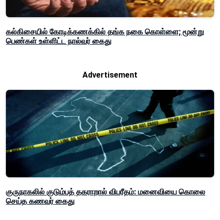
கல்கிசையில் கோடிக்கணக்கில் தங்க நகை கொள்ளை; மூன்று
பெண்கள் உள்ளிட்ட நால்வர் கைது
Advertisement
குருநாகலில் குடும்பத் தகராறால் விபரீதம்: மனைவியை கொலை
செய்த கணவர் கைது