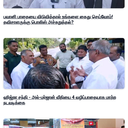
பவானி பாதையை விடுவித்தால் உங்களை கைது செய்வோம்!
தவிசாளருக்கு பொலிஸ் அச்சுறுத்தல்?
ஹிஜ்றா சந்தி - அல்-மர்ஜான் வீதியை 4 வழிப்பாதையாக மாற்ற
நடவடிக்கை