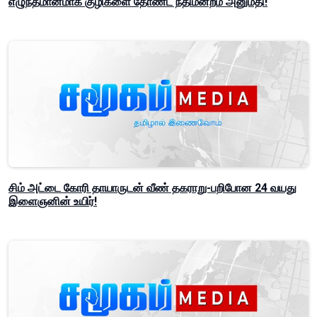
எழுந்தமானமாக குழிகளை தோண்ட நீதிமன்றம் அனுமதி!
சிம் அட்டை கோரி தாயாருடன் வீண் தகராறு-பறிபோன 24 வயது
இளைஞனின் உயிர்!