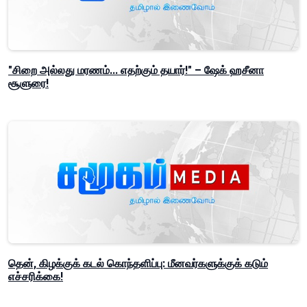
"சிறை அல்லது மரணம்... எதற்கும் தயார்!" – ஷேக் ஹசீனா
சூளுரை!
தென், கிழக்குக் கடல் கொந்தளிப்பு: மீனவர்களுக்குக் கடும்
எச்சரிக்கை!