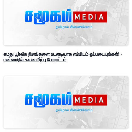
எமது பூர்வீக நிலங்களை உடனடியாக எம்மிடம் ஒப்படையுங்கள்! -
மன்னாரில் கவனயீர்ப்பு போராட்டம்