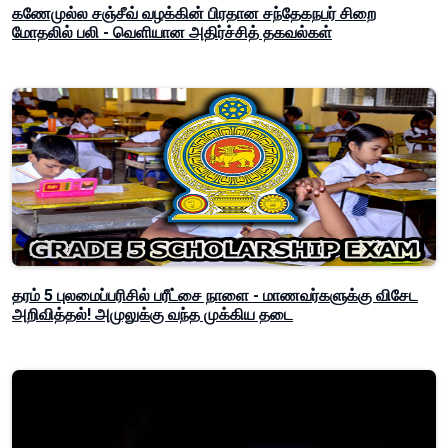
கணேமுல்ல சஞ்சீவ் வழக்கின் பிரதான சந்தேகநபர் சிறை
மோதலில் பலி - வெளியான அதிர்ச்சித் தகவல்கள்
தரம் 5 புலமைப்பரிசில் பரீட்சை நாளை - மாணவர்களுக்கு விசேட
அறிவித்தல்! அமுலுக்கு வந்த முக்கிய தடை