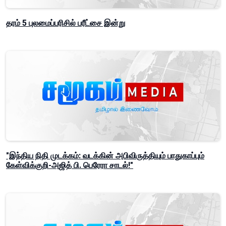
தரம் 5 புலமைப்பரிசில் பரீட்சை இன்று
"இந்திய நிதி முடக்கம்: வடக்கின் அபிவிருத்தியும் பாதுகாப்பும்
கேள்விக்குறி-அஜித் பி. பெரேரா சாடல்!"