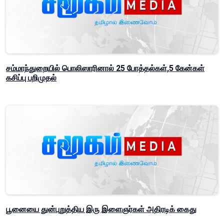
சம்மாந்துறையில் பொலிஸாரினால் 25 போத்தல்கள்,5 கேன்கள்
கசிப்பு பறிமுதல்
பூனையை துன்புறுத்திய இரு இளைஞர்கள் அதிரடிக் கைது