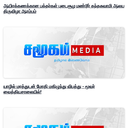
ஆயிரக்கணக்கான பக்தர்கள் புடைசூழ மண்டூர் கந்தசுவாமி ஆலய
திருவிழா ஆரம்பம்
யாழில் மரத்துடன் மோதி மகிழுந்து விபத்து - மூவர்
வைத்தியசாலையில்!