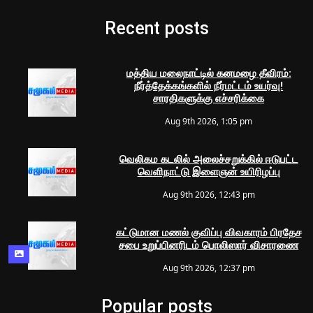
Recent posts
மத்திய மலைநாட்டில் கனமழை தீவிரம்:
நீர்த்தேக்கங்களில் நீர்மட்டம் உயர்வு!
சாரதிகளுக்கு எச்சரிக்கை
Aug 9th 2026, 1:05 pm
வெலிகம கடலில் அலைச்சறுக்கில் ஈடுபட்ட
வெளிநாட்டு இளைஞன் உயிரிழப்பு
Aug 9th 2026, 12:43 pm
கட்டுமான மணல் குவிப்பு விவகாரம் பிரதேச
சபை உறுப்பினரிடம் பொலிஸார் விசாரணை
Aug 9th 2026, 12:37 pm
Popular posts