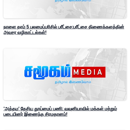
நாளை தரம் 5 புலமைப்பரிசில் பரீட்சை:பரீட்சை திணைக்களத்தின்
அவசர வழிகாட்டல்கள்!
'அத்தம' தேசிய தூய்மைப் பணி: வவுனியாவில் மக்கள் மற்றும்
படையினர் இணைந்த சிரமதானம்!