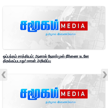
ஒப்பந்தம் சாத்தியம்; ஆனால் ஹோர்முஸ் நீரிணை உடனே
திறக்கப்படாது! ஈரான் அறிவிப்பு