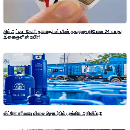
சிம் அட்டை கோரி தாயாருடன் வீண் தகராறு-பறிபோன 24 வயது
இளைஞனின் உயிர்!
லிட்ரோ எரிவாயு விலை தொடர்பில் முக்கிய அறிவிப்புz