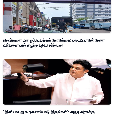
நிலங்களை மீள ஒப்படைக்கக் கோரிக்கை: படையினரின் சோள
விற்பனையால் எழுந்த புதிய சர்ச்சை!
"இனியாவது கருணையோடு இருங்கள்": அநுர அரசுக்கு