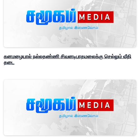
கனமழையால் நல்லதண்ணி சிவனடிபாதமலைக்கு செல்லும் வீதி
தடை