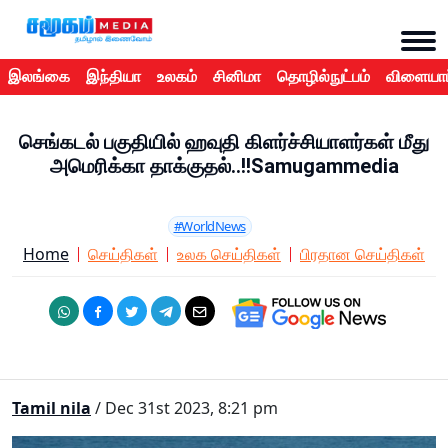
இலங்கை
இந்தியா
உலகம்
சினிமா
தொழில்நுட்பம்
விளையாட
செங்கடல் பகுதியில் ஹவுதி கிளர்ச்சியாளர்கள் மீது
அமெரிக்கா தாக்குதல்..!!Samugammedia
#WorldNews
Home
செய்திகள்
உலக செய்திகள்
பிரதான செய்திகள்
Tamil nila
/ Dec 31st 2023, 8:21 pm