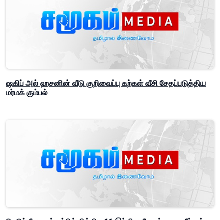
ஷகிப் அல் ஹசனின் வீடு குறிவைப்பு கற்கள் வீசி சேதப்படுத்திய
மர்மக் கும்பல்