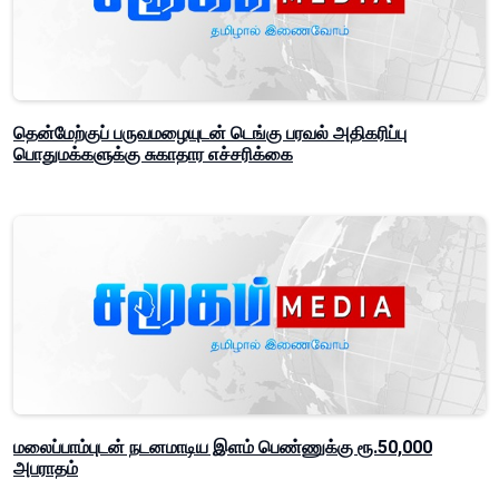
தென்மேற்குப் பருவமழையுடன் டெங்கு பரவல் அதிகரிப்பு
பொதுமக்களுக்கு சுகாதார எச்சரிக்கை
மலைப்பாம்புடன் நடனமாடிய இளம் பெண்ணுக்கு ரூ.50,000
அபராதம்