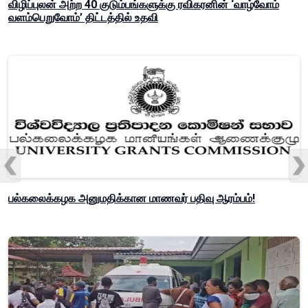
விழிப்புலன் அற்ற 40 குடும்பங்களுக்கு ரவிகரனின் ‘வாழ்வோம்
வளம்பெறுவோம்’ திட்டத்தில் உதவி
பல்கலைக்கழக அனுமதிக்கான மாணவர் பதிவு ஆரம்பம்!