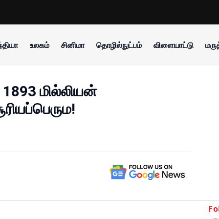
்தியா
உலகம்
சினிமா
தொழில்நுட்பம்
விளையாட்டு
மருத
ழ 1893 மில்லியன்
ூரியப்பெரும!
Fo