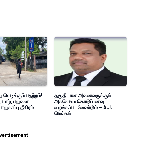
 வெடிக்கும் பதற்றம்!
தகுதியான அனைவருக்கும்
ு, யாழ், பதுளை
அசுவெசும கொடுப்பனவு
துகாப்பு தீவிரம்
வழங்கப்பட வேண்டும் – A.J.
மெல்கம்
vertisement