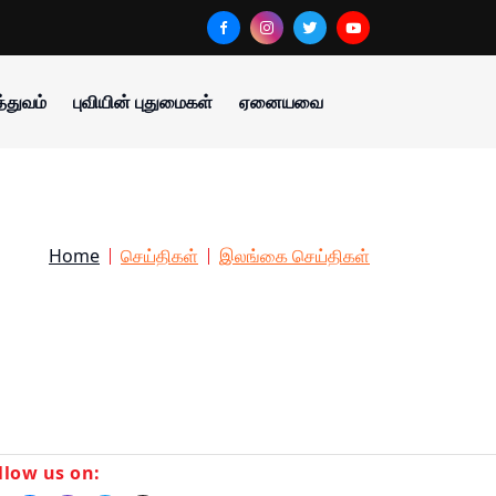
்துவம்
புவியின் புதுமைகள்
ஏனையவை
Home
செய்திகள்
இலங்கை செய்திகள்
llow us on: