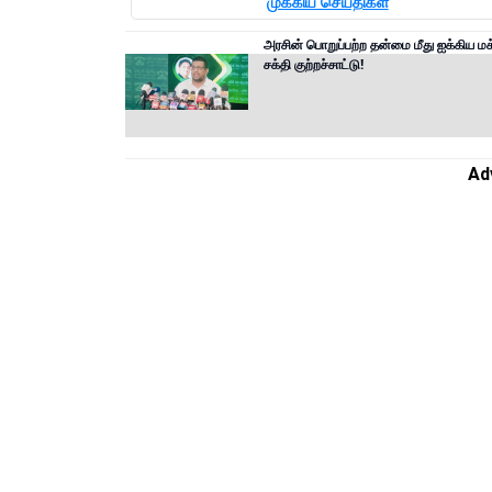
முக்கிய செய்திகள்
அரசின் பொறுப்பற்ற தன்மை மீது ஐக்கிய மக
சக்தி குற்றச்சாட்டு!
Ad