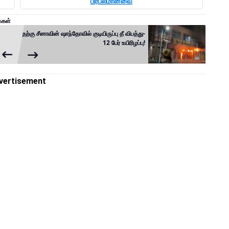
பிரபலமானவை
்கள்
தெற்கு சீனாவின் ஷாந்தோவில் குடியிருப்பு தீ விபத்து-
12 பேர் உயிரிழப்பு!
vertisement