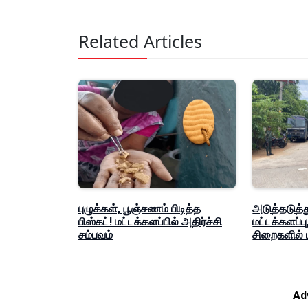
Related Articles
புழுக்கள், பூஞ்சணம் பிடித்த
அடுத்தடுத்து
பிஸ்கட்! மட்டக்களப்பில் அதிர்ச்சி
மட்டக்களப்ப
சம்பவம்
சிறைகளில் பா
Ad