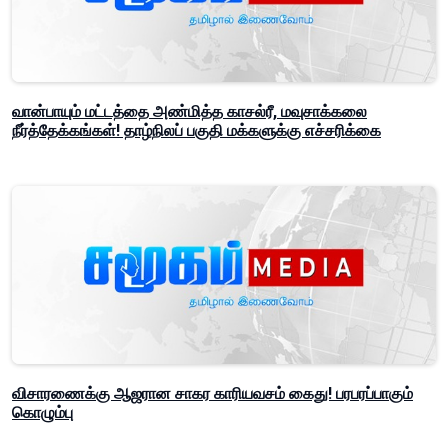
வான்பாயும் மட்டத்தை அண்மித்த காசல்ரீ, மவுசாக்கலை
நீர்த்தேக்கங்கள்! தாழ்நிலப் பகுதி மக்களுக்கு எச்சரிக்கை
விசாரணைக்கு ஆஜரான சாகர காரியவசம் கைது! பரபரப்பாகும்
கொழும்பு