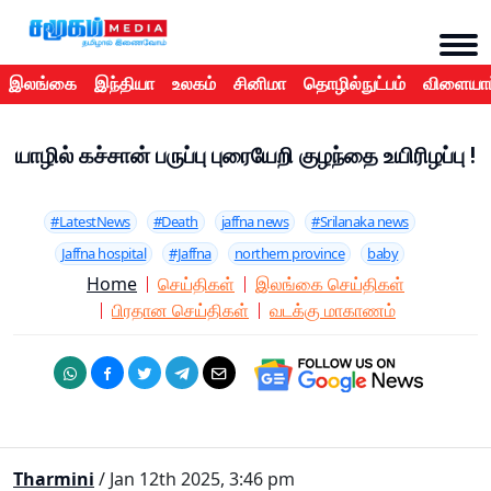
இலங்கை
இந்தியா
உலகம்
சினிமா
தொழில்நுட்பம்
விளையாட
யாழில் கச்சான் பருப்பு புரையேறி குழந்தை உயிரிழப்பு !
#LatestNews
#Death
jaffna news
#Srilanaka news
Jaffna hospital
#Jaffna
northern province
baby
Home
செய்திகள்
இலங்கை செய்திகள்
பிரதான செய்திகள்
வடக்கு மாகாணம்
Tharmini
/ Jan 12th 2025, 3:46 pm