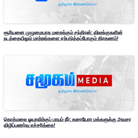
சூரியனை முழுமையாக மறைக்கும் சந்திரன்: விலங்குகளின்
நடத்தையிலும் மாற்றங்களை ஏற்படுத்தப்போகும் கிரகணம்!
கொத்மலை ஓயாவிற்குப் பாயும் நீர்: கரையோர மக்களுக்கு அவசர
விழிப்புணர்வு எச்சரிக்கை!