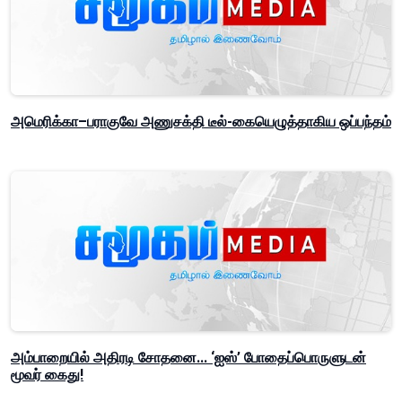
அமெரிக்கா–பராகுவே அணுசக்தி டீல்-கையெழுத்தாகிய ஒப்பந்தம்
அம்பாறையில் அதிரடி சோதனை... ‘ஐஸ்’ போதைப்பொருளுடன்
மூவர் கைது!