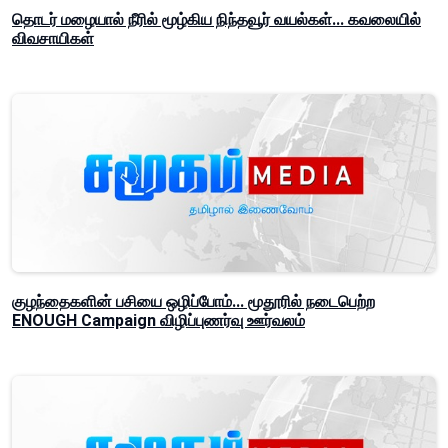
தொடர் மழையால் நீரில் மூழ்கிய நிந்தவூர் வயல்கள்... கவலையில்
விவசாயிகள்
குழந்தைகளின் பசியை ஒழிப்போம்... மூதூரில் நடைபெற்ற
ENOUGH Campaign விழிப்புணர்வு ஊர்வலம்