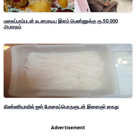
மலைப்பாம்புடன் நடனமாடிய இளம் பெண்ணுக்கு ரூ.50,000
அபராதம்
கிண்ணியாவில் ஐஸ் போதைப்பொருளுடன் இளைஞர் கைது
Advertisement