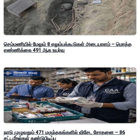
செம்மணியில் மேலும் 8 எலும்புக்கூடுகள் அடையாளம் – மொத்த
எண்ணிக்கை 491 ஆக உயர்வு
நாடு முழுவதும் 471 மருந்தகங்களில் விசேட சோதனை – 86
சட்டமீறல்கள் கண்டுபிடிப்பு