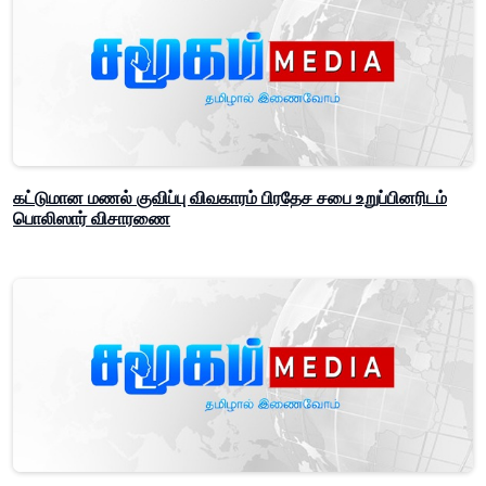
கட்டுமான மணல் குவிப்பு விவகாரம் பிரதேச சபை உறுப்பினரிடம்
பொலிஸார் விசாரணை