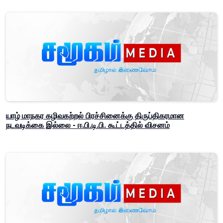
யாழ் மாநகர கழிவகற்றல் பிரச்சினைக்கு திருப்திகரமான
நடவடிக்கை இல்லை - ஈ.பி.டி.பி. கூட்டத்தில் விசனம்