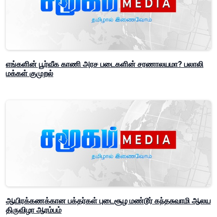
எங்களின் பூர்வீக காணி அரச படைகளின் சரணாலயமா? பலாலி
மக்கள் குமுறல்
ஆயிரக்கணக்கான பக்தர்கள் புடைசூழ மண்டூர் கந்தசுவாமி ஆலய
திருவிழா ஆரம்பம்