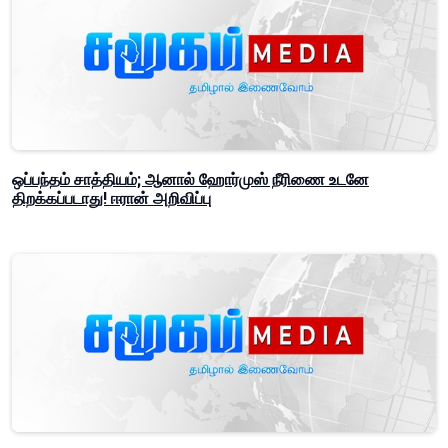
ஒப்பந்தம் சாத்தியம்; ஆனால் ஹோர்முஸ் நீரிணை உடனே
திறக்கப்படாது! ஈரான் அறிவிப்பு