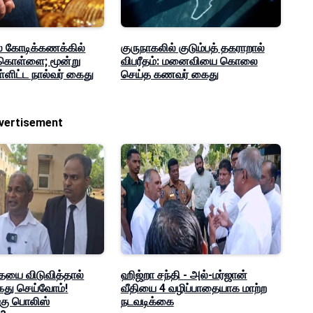
் கோடிக்கணக்கில்
குருநாகலில் குடும்பத் தகராறால்
கொள்ளை; மூன்று
விபரீதம்: மனைவியை கொலை
்ளிட்ட நால்வர் கைது
செய்த கணவர் கைது
vertisement
யை விடுவித்தால்
ஹிஜ்றா சந்தி - அல்-மர்ஜான்
து செய்வோம்!
வீதியை 4 வழிப்பாதையாக மாற்ற
கு பொலிஸ்
நடவடிக்கை