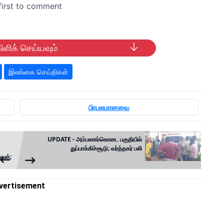
ிளிக் செய்யவும்
இலங்கை செய்திகள்
பிரபலமானவை
UPDATE - அம்பலாங்கொடை பகுதியில்
துப்பாக்கிச்சூடு; வர்த்தகர் பலி
ைஞன்;
vertisement