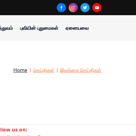
்துவம்
புவியின் புதுமைகள்
ஏனையவை
Home
செய்திகள்
இலங்கை செய்திகள்
llow us on: