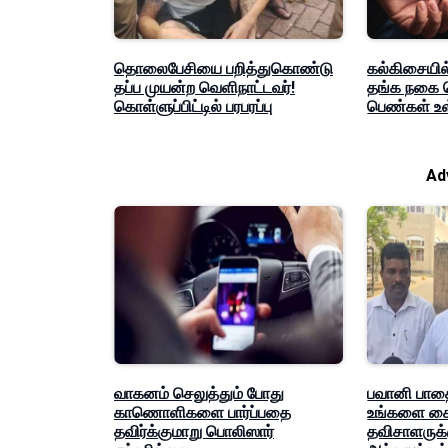
தொலைபேசியை பறித்துகொண்டு
கல்கிசையில
தப்ப முயன்ற வெளிநாட்டவர்!
தங்க நகை 
கொள்ளுப்பிட்டில் பரபரப்பு
பெண்கள் உள
Ad
வாகனம் செலுத்தும் போது
பவானி பாதை
காணொளிகளை பார்ப்பதை
உங்களை கை
தவிர்க்குமாறு பொலிஸார்
தவிசாளருக்