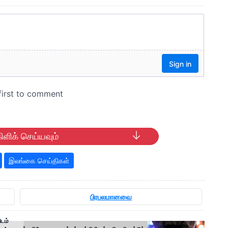
ிளிக் செய்யவும்
இலங்கை செய்திகள்
பிரபலமானவை
ிடம்