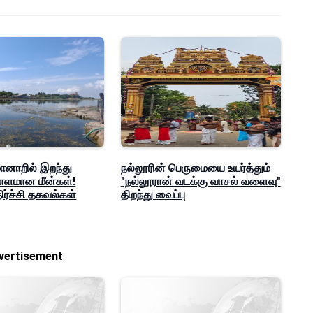
ாறில் இறந்து
நல்லூரின் பெருமையை உயர்த்தும்
ராளமான மீன்கள்!
"நல்லூரான் வடக்கு வாசல் வளைவு"
ர்ச்சி தகவல்கள்
திறந்து வைப்பு
vertisement