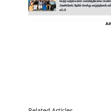
பெற்ற வற்றாப்பளை மகாவித்தியாலய பெண்
அணியினர்; நேரில் சென்று வாழ்த்தினார் ரவ
எம்.பி
Ad
Related Articles