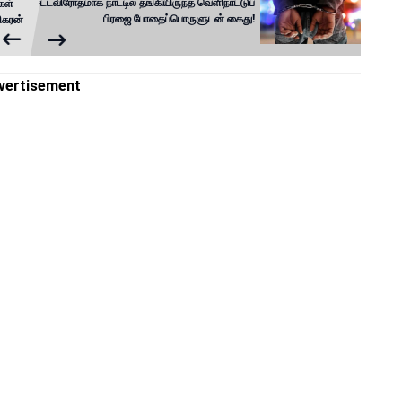
சட்டவிரோதமாக நாட்டில் தங்கியிருந்த வெளிநாட்டுப்
கள்
பிரஜை போதைப்பொருளுடன் கைது!
ிகரன்
vertisement