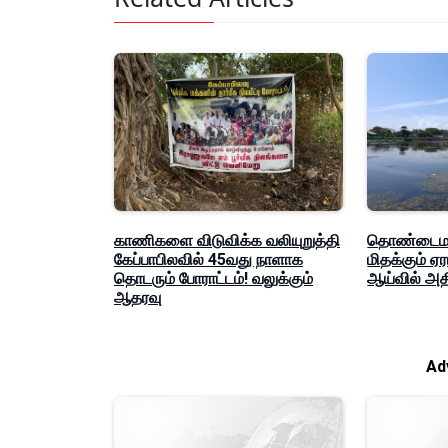
காணிகளை விடுவிக்க வலியுறுத்தி
தொண்டைமான
கேப்பாபிலவில் 45வது நாளாக
மிதக்கும் ஏ
தொடரும் போராட்டம்! வலுக்கும்
ஆய்வில் அதி
ஆதரவு
Ad