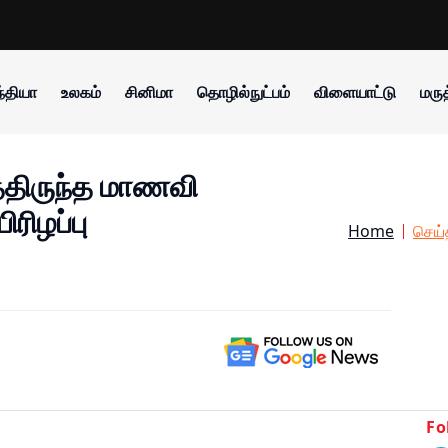
்தியா
உலகம்
சினிமா
தொழில்நுட்பம்
விளையாட்டு
மருத
்திருந்த மாணவி
ிரிழப்பு
Home
செய்
Fo