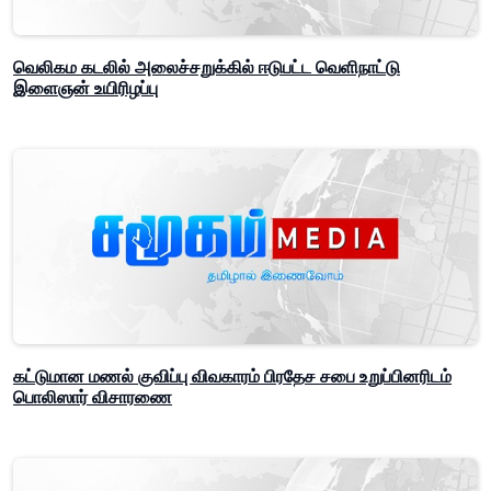
வெலிகம கடலில் அலைச்சறுக்கில் ஈடுபட்ட வெளிநாட்டு
இளைஞன் உயிரிழப்பு
கட்டுமான மணல் குவிப்பு விவகாரம் பிரதேச சபை உறுப்பினரிடம்
பொலிஸார் விசாரணை