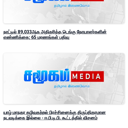
நாட்டில் 89,033ஆக அதிகரித்த டெங்கு நோயாளர்களின்
எண்ணிக்கை; 65 மரணங்கள் பதிவு
யாழ் மாநகர கழிவகற்றல் பிரச்சினைக்கு திருப்திகரமான
நடவடிக்கை இல்லை - ஈ.பி.டி.பி. கூட்டத்தில் விசனம்