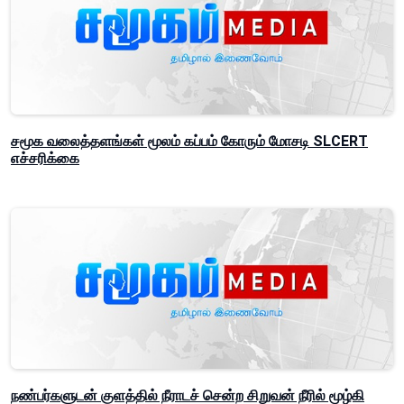
சமூக வலைத்தளங்கள் மூலம் கப்பம் கோரும் மோசடி SLCERT
எச்சரிக்கை
நண்பர்களுடன் குளத்தில் நீராடச் சென்ற சிறுவன் நீரில் மூழ்கி