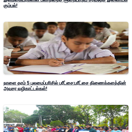
கும்பல்!
நாளை தரம் 5 புலமைப்பரிசில் பரீட்சை:பரீட்சை திணைக்களத்தின்
அவசர வழிகாட்டல்கள்!