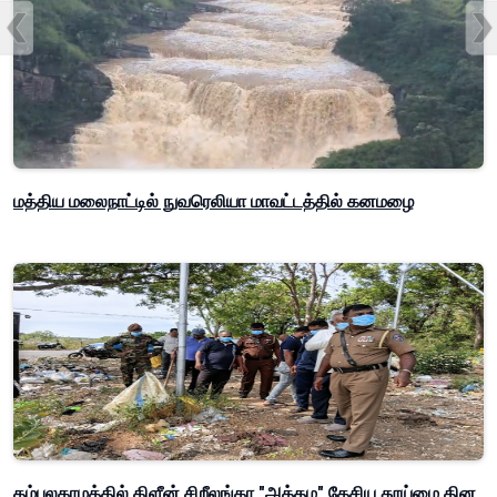
மத்திய மலைநாட்டில் நுவரெலியா மாவட்டத்தில் கனமழை
தம்பலகாமத்தில் கிளீன் சிறீலங்கா "அத்தம" தேசிய தூய்மை தின