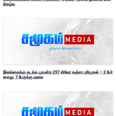
நிகழ்வு
இலங்கைக்கு கடத்த முயன்ற 297 கிலோ கஞ்சா பறிமுதல் – 2 பேர்
கைது; 7 பேருக்கு வலை