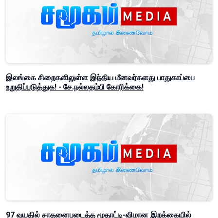
இலங்கை சிறைகளிலுள்ள இந்திய மீனவர்களது பாதுகாப்பை
உறுதிப்படுத்துக! - சே.நல்லதம்பி கோரிக்கை!
97 வயதில் சாதனைபடைத்த மூதாட்டி-விமான இறக்கையில்