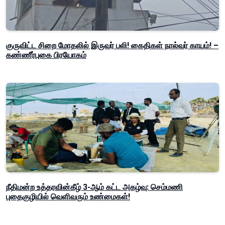
குருவிட்ட சிறை மோதலில் இருவர் பலி! கைதிகள் நால்வர் காயம்! –
கண்ணீர்புகை பிரயோகம்
நீதிமன்ற உத்தரவின்கீழ் 3-ஆம் கட்ட அகழ்வு: செம்மணி
புதைகுழியில் வெளிவரும் உண்மைகள்!