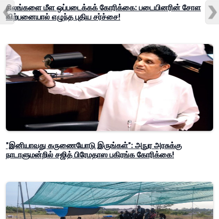
நிலங்களை மீள ஒப்படைக்கக் கோரிக்கை: படையினரின் சோள
விற்பனையால் எழுந்த புதிய சர்ச்சை!
"இனியாவது கருணையோடு இருங்கள்": அநுர அரசுக்கு
நாடாளுமன்றில் சஜித் பிரேமதாஸ பகிரங்க கோரிக்கை!