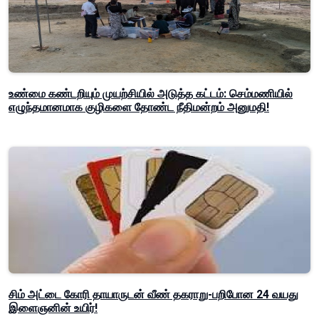
உண்மை கண்டறியும் முயற்சியில் அடுத்த கட்டம்: செம்மணியில்
எழுந்தமானமாக குழிகளை தோண்ட நீதிமன்றம் அனுமதி!
சிம் அட்டை கோரி தாயாருடன் வீண் தகராறு-பறிபோன 24 வயது
இளைஞனின் உயிர்!