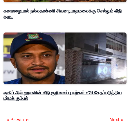
கனமழையால் நல்லதண்ணி சிவனடிபாதமலைக்கு செல்லும் வீதி
தடை
ஷகிப் அல் ஹசனின் வீடு குறிவைப்பு கற்கள் வீசி சேதப்படுத்திய
மர்மக் கும்பல்
« Previous
Next »