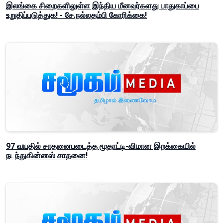
இலங்கை சிறைகளிலுள்ள இந்திய மீனவர்களது பாதுகாப்பை
உறுதிப்படுத்துக! - சே.நல்லதம்பி கோரிக்கை!
97 வயதில் சாதனைபடைத்த மூதாட்டி-விமான இறக்கையில்
நடந்துகின்னஸ் சாதனை!