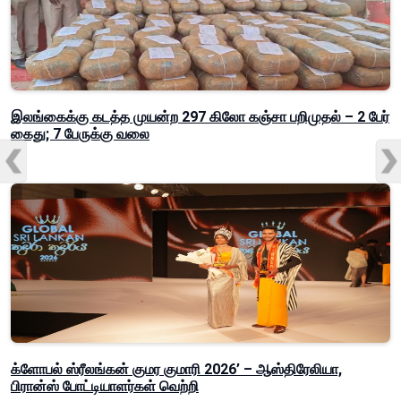
இலங்கைக்கு கடத்த முயன்ற 297 கிலோ கஞ்சா பறிமுதல் – 2 பேர்
கைது; 7 பேருக்கு வலை
க்ளோபல் ஸ்ரீலங்கன் குமர குமாரி 2026’ – ஆஸ்திரேலியா,
பிரான்ஸ் போட்டியாளர்கள் வெற்றி