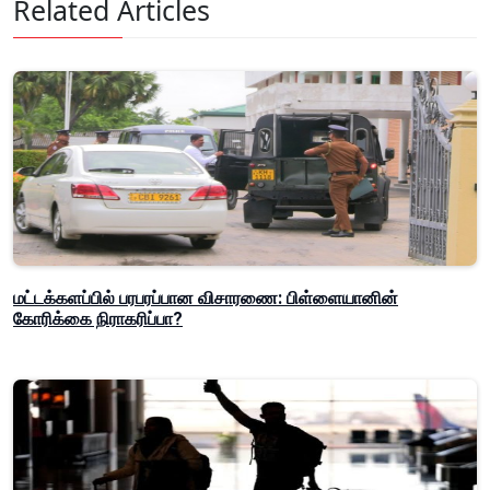
Related Articles
மட்டக்களப்பில் பரபரப்பான விசாரணை: பிள்ளையானின்
கோரிக்கை நிராகரிப்பா?