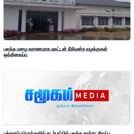
பலத்த மழை காரணமாக ஹட்டன் நீதிமன்ற வழக்குகள்
ஒத்திவைப்பு
புத்தளம்–பொத்துவில் கடற்பரப்பில் பலத்த காற்று; சிவப்பு