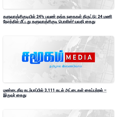
களுவாஞ்சிகுடியில் 24½ பவுண் தங்க நகைகள் திருட்டு: 24 மணி
நேரத்தில் மீட்டது களுவாஞ்சிகுடி பொலிஸ்! யுவதி கைது
மண்டைதீவு கடற்பரப்பில் 3,111 கடல் அட்டைகள் கைப்பற்றல் –
இருவர் கைது