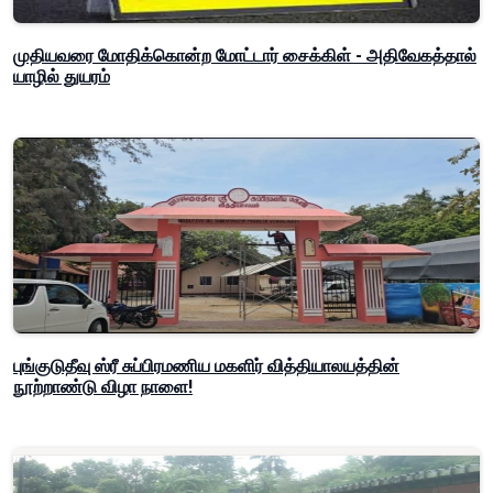
முதியவரை மோதிக்கொன்ற மோட்டார் சைக்கிள் - அதிவேகத்தால்
யாழில் துயரம்
புங்குடுதீவு ஸ்ரீ சுப்பிரமணிய மகளிர் வித்தியாலயத்தின்
நூற்றாண்டு விழா நாளை!