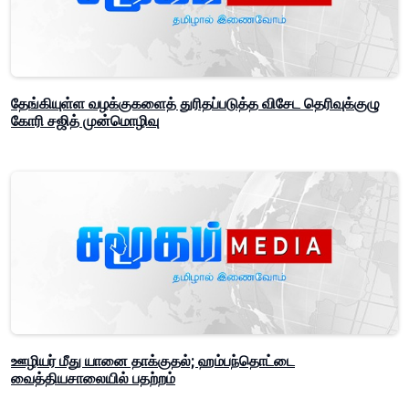
தேங்கியுள்ள வழக்குகளைத் துரிதப்படுத்த விசேட தெரிவுக்குழு
கோரி சஜித் முன்மொழிவு
ஊழியர் மீது யானை தாக்குதல்; ஹம்பந்தொட்டை
வைத்தியசாலையில் பதற்றம்