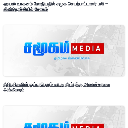
ஹயஸ் வாகனம் மோதியதில் சமூக செயற்பாட்டாளர் பலி –
கிளிநொச்சியில் சோகம்
நீதிபதிகளின் ஓய்வு பெறும் வயது நீடிப்புக்கு அமைச்சரவை
அங்கீகாரம்