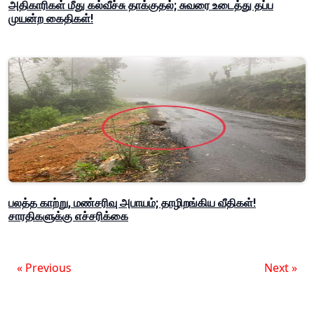
அதிகாரிகள் மீது கல்வீச்சு தாக்குதல்; சுவரை உடைத்து தப்ப
முயன்ற கைதிகள்!
பலத்த காற்று, மண்சரிவு அபாயம்; தாழிறங்கிய வீதிகள்!
சாரதிகளுக்கு எச்சரிக்கை
« Previous
Next »