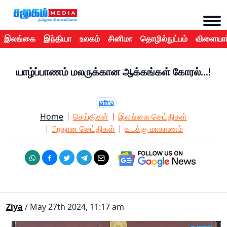
இலங்கை
இந்தியா
உலகம்
சினிமா
தொழில்நுட்பம்
விளையாட
யாழ்ப்பாணம் மலருக்கான ஆக்கங்கள் கோரல்...!
jaffna
Home
செய்திகள்
இலங்கை செய்திகள்
பிரதான செய்திகள்
வடக்கு மாகாணம்
Ziya
/ May 27th 2024, 11:17 am