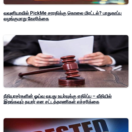
வவுனியாவில் PickMe சாரதிக்கு கொலை மிரட்டல்? பாதுகாப்பு
வழங்குமாறு கோரிக்கை
நீதியரசர்களின் ஓய்வு வயது உயர்வுக்கு எதிர்ப்பு – வீதியில்
இறங்கவும் தயார் என சட்டத்தரணிகள் எச்சரிக்கை