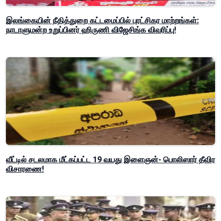
இலங்கையின் நீதித்துறை கட்டமைப்பில் புரட்சிகர மாற்றங்கள்:
நாடாளுமன்ற உறுப்பினர் ஹிருணி விஜேசிங்க விவரிப்பு!
வீட்டில் சடலமாக மீட்கப்பட்ட 19 வயது இளைஞன்- பொலிஸார் தீவிர
விசாரணை!