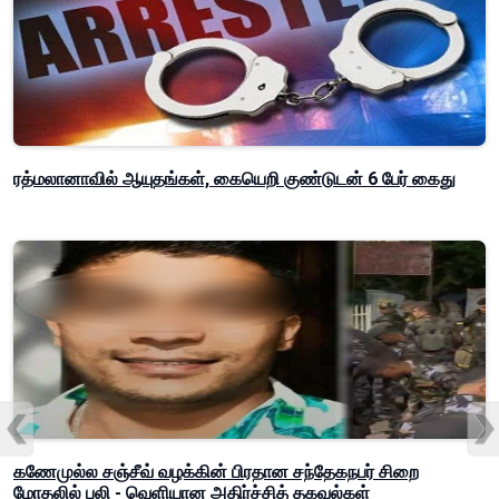
ரத்மலானாவில் ஆயுதங்கள், கையெறி குண்டுடன் 6 பேர் கைது
கணேமுல்ல சஞ்சீவ் வழக்கின் பிரதான சந்தேகநபர் சிறை
மோதலில் பலி - வெளியான அதிர்ச்சித் தகவல்கள்