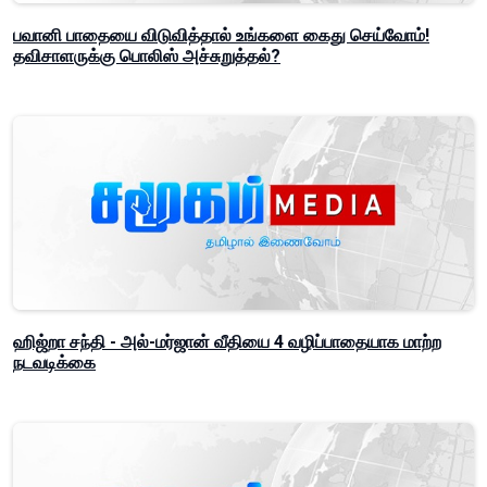
பவானி பாதையை விடுவித்தால் உங்களை கைது செய்வோம்!
தவிசாளருக்கு பொலிஸ் அச்சுறுத்தல்?
ஹிஜ்றா சந்தி - அல்-மர்ஜான் வீதியை 4 வழிப்பாதையாக மாற்ற
நடவடிக்கை