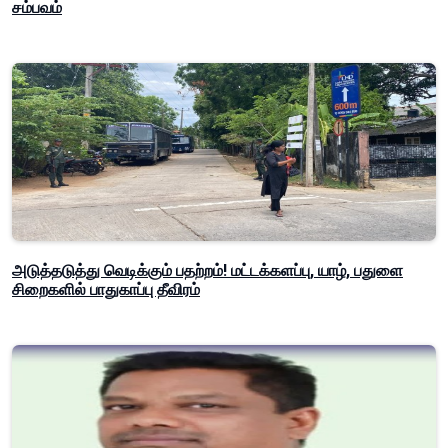
சம்பவம்
அடுத்தடுத்து வெடிக்கும் பதற்றம்! மட்டக்களப்பு, யாழ், பதுளை
சிறைகளில் பாதுகாப்பு தீவிரம்