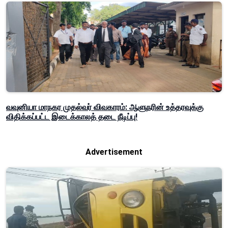
வவுனியா மாநகர முதல்வர் விவகாரம்: ஆளுநரின் உத்தரவுக்கு
விதிக்கப்பட்ட இடைக்காலத் தடை நீடிப்பு!
Advertisement