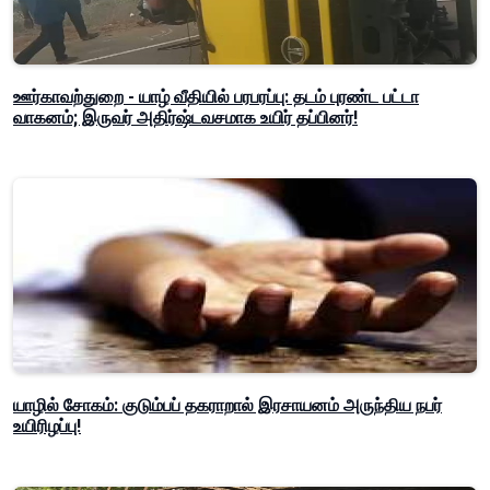
ஊர்காவற்துறை - யாழ் வீதியில் பரபரப்பு: தடம் புரண்ட பட்டா
வாகனம்; இருவர் அதிர்ஷ்டவசமாக உயிர் தப்பினர்!
யாழில் சோகம்: குடும்பப் தகராறால் இரசாயனம் அருந்திய நபர்
உயிரிழப்பு!