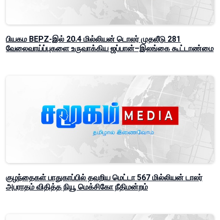
பியகம BEPZ-இல் 20.4 மில்லியன் டொலர் முதலீடு 281
வேலைவாய்ப்புகளை உருவாக்கிய ஜப்பான்–இலங்கை கூட்டாண்மை
குழந்தைகள் பாதுகாப்பில் தவறிய மெட்டா 567 மில்லியன் டாலர்
அபராதம் விதித்த நியூ மெக்சிகோ நீதிமன்றம்