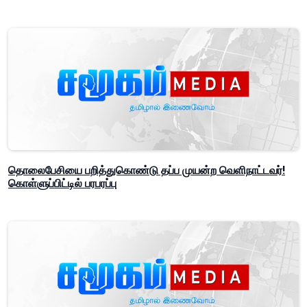
தொலைபேசியை பறித்துகொண்டு தப்ப முயன்ற வெளிநாட்டவர்!
கொள்ளுப்பிட்டில் பரபரப்பு