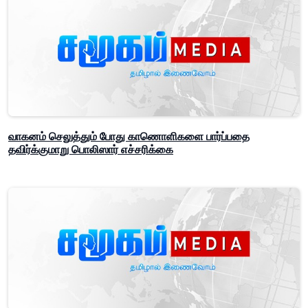
வாகனம் செலுத்தும் போது காணொளிகளை பார்ப்பதை
தவிர்க்குமாறு பொலிஸார் எச்சரிக்கை