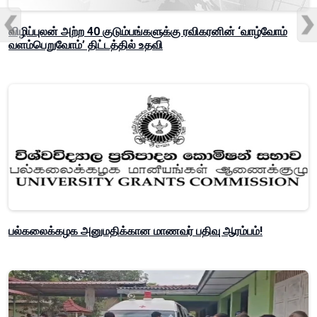
விழிப்புலன் அற்ற 40 குடும்பங்களுக்கு ரவிகரனின் ‘வாழ்வோம்
வளம்பெறுவோம்’ திட்டத்தில் உதவி
பல்கலைக்கழக அனுமதிக்கான மாணவர் பதிவு ஆரம்பம்!