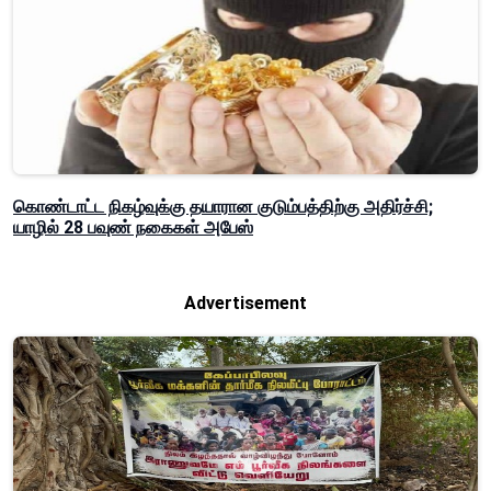
கொண்டாட்ட நிகழ்வுக்கு தயாரான குடும்பத்திற்கு அதிர்ச்சி;
யாழில் 28 பவுண் நகைகள் அபேஸ்
Advertisement