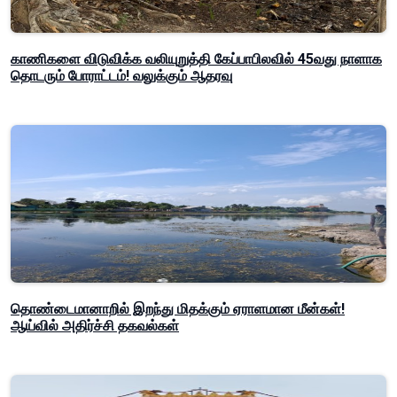
காணிகளை விடுவிக்க வலியுறுத்தி கேப்பாபிலவில் 45வது நாளாக
தொடரும் போராட்டம்! வலுக்கும் ஆதரவு
தொண்டைமானாறில் இறந்து மிதக்கும் ஏராளமான மீன்கள்!
ஆய்வில் அதிர்ச்சி தகவல்கள்