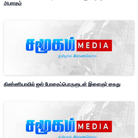
அபராதம்
கிண்ணியாவில் ஐஸ் போதைப்பொருளுடன் இளைஞர் கைது