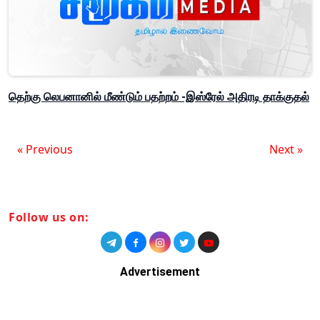
தெற்கு லெபனானில் மீண்டும் பதற்றம் -இஸ்ரேல் அதிரடி தாக்குதல்
« Previous
Next »
Follow us on:
Advertisement