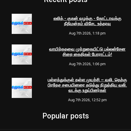
லலித் - குகன் வழக்கு - கோட்டாவுக்கு
நீதிமன்றம் விசேட உத்தரவு
Aug 7th 2026, 1:18 pm
வாயிற்கதவை முற்றுகையிட்டு பல்லன்சேன
சிறை கைதிகள் போராட்டம்!
Aug 7th 2026, 1:06 pm
பள்ளத்துக்குள் தள்ள முயற்சி – வலி. தெற்கு
பிரதேச சபையினரை தடுத்து நிறுத்திய வலி.
வடக்கு உறுப்பினர்கள்
Aug 7th 2026, 12:52 pm
Popular posts