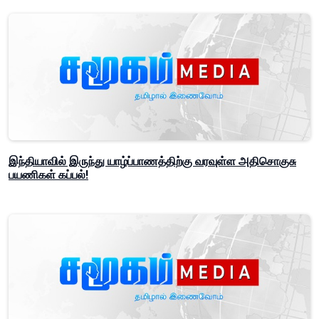
இந்தியாவில் இருந்து யாழ்ப்பாணத்திற்கு வரவுள்ள அதிசொகுசு
பயணிகள் கப்பல்!