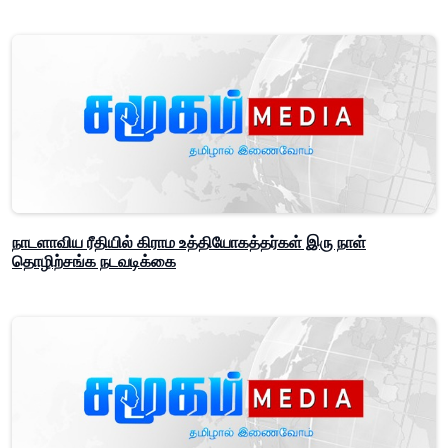
நாடளாவிய ரீதியில் கிராம உத்தியோகத்தர்கள் இரு நாள்
தொழிற்சங்க நடவடிக்கை