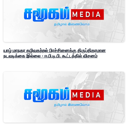
யாழ் மாநகர கழிவகற்றல் பிரச்சினைக்கு திருப்திகரமான
நடவடிக்கை இல்லை - ஈ.பி.டி.பி. கூட்டத்தில் விசனம்