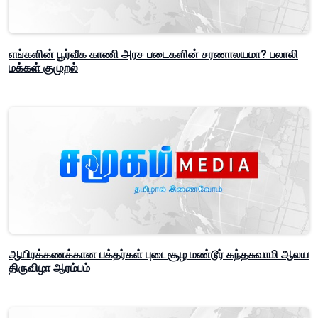
எங்களின் பூர்வீக காணி அரச படைகளின் சரணாலயமா? பலாலி
மக்கள் குமுறல்
ஆயிரக்கணக்கான பக்தர்கள் புடைசூழ மண்டூர் கந்தசுவாமி ஆலய
திருவிழா ஆரம்பம்