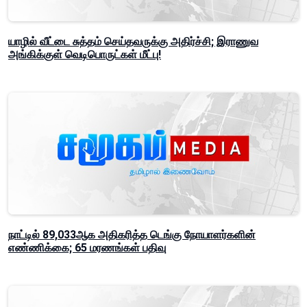
யாழில் வீட்டை சுத்தம் செய்தவருக்கு அதிர்ச்சி; இராணுவ
அங்கிக்குள் வெடிபொருட்கள் மீட்பு!
நாட்டில் 89,033ஆக அதிகரித்த டெங்கு நோயாளர்களின்
எண்ணிக்கை; 65 மரணங்கள் பதிவு