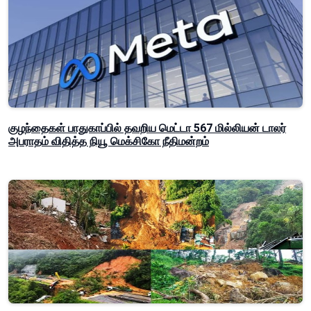
குழந்தைகள் பாதுகாப்பில் தவறிய மெட்டா 567 மில்லியன் டாலர்
அபராதம் விதித்த நியூ மெக்சிகோ நீதிமன்றம்