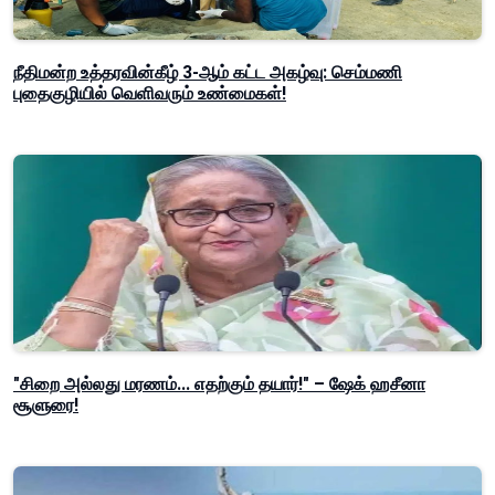
நீதிமன்ற உத்தரவின்கீழ் 3-ஆம் கட்ட அகழ்வு: செம்மணி
புதைகுழியில் வெளிவரும் உண்மைகள்!
"சிறை அல்லது மரணம்... எதற்கும் தயார்!" – ஷேக் ஹசீனா
சூளுரை!