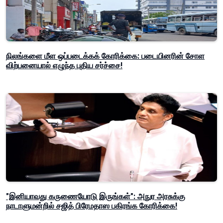
நிலங்களை மீள ஒப்படைக்கக் கோரிக்கை: படையினரின் சோள
விற்பனையால் எழுந்த புதிய சர்ச்சை!
"இனியாவது கருணையோடு இருங்கள்": அநுர அரசுக்கு
நாடாளுமன்றில் சஜித் பிரேமதாஸ பகிரங்க கோரிக்கை!