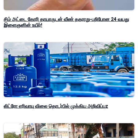
சிம் அட்டை கோரி தாயாருடன் வீண் தகராறு-பறிபோன 24 வயது
இளைஞனின் உயிர்!
லிட்ரோ எரிவாயு விலை தொடர்பில் முக்கிய அறிவிப்புz