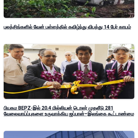
புலத்சிங்களில் வேன் பள்ளத்தில் கவிழ்ந்து விபத்து 14 பேர் காயம்
பியகம BEPZ-இல் 20.4 மில்லியன் டொலர் முதலீடு 281
வேலைவாய்ப்புகளை உருவாக்கிய ஜப்பான்–இலங்கை கூட்டாண்மை