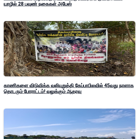
யாழில் 28 பவுண் நகைகள் அபேஸ்
காணிகளை விடுவிக்க வலியுறுத்தி கேப்பாபிலவில் 45வது நாளாக
தொடரும் போராட்டம்! வலுக்கும் ஆதரவு