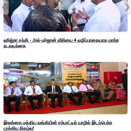
ஹிஜ்றா சந்தி - அல்-மர்ஜான் வீதியை 4 வழிப்பாதையாக மாற்ற
நடவடிக்கை
இலங்கை மத்திய வங்கியின் ஏற்பாட்டில் யாழில் இடம்பெற்ற
முக்கிய நிகழ்வு!