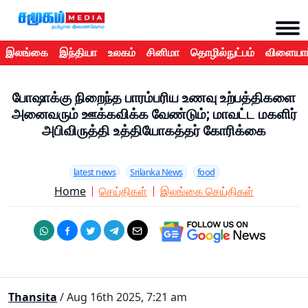
இலங்கை
இந்தியா
உலகம்
சினிமா
தொழில்நுட்பம்
விளையாட
போஷாக்கு நிறைந்த பாரம்பரிய உணவு உற்பத்திகளை
அனைவரும் ஊக்கவிக்க வேண்டும்; மாவட்ட மகளிர்
அபிவிருத்தி உத்தியோகத்தர் கோரிக்கை
latest news
Srilanka News
food
Home
செய்திகள்
இலங்கை செய்திகள்
Thansita
/ Aug 16th 2025, 7:21 am