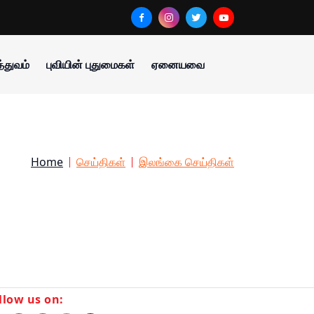
்துவம்
புவியின் புதுமைகள்
ஏனையவை
Home
செய்திகள்
இலங்கை செய்திகள்
llow us on: