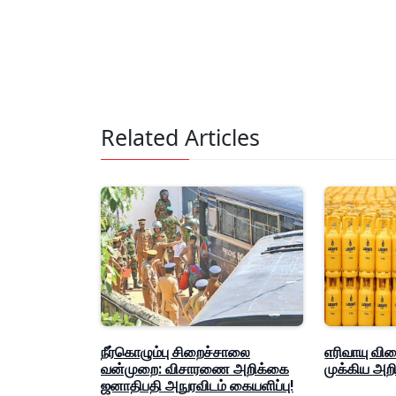
Related Articles
நீர்கொழும்பு சிறைச்சாலை
எரிவாயு வி
வன்முறை: விசாரணை அறிக்கை
முக்கிய அறிவ
ஜனாதிபதி அநுரவிடம் கையளிப்பு!