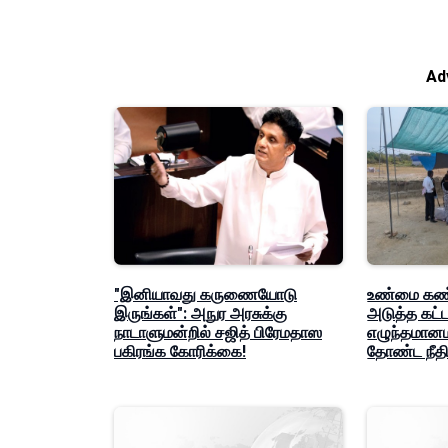
Ad
"இனியாவது கருணையோடு
உண்மை கண்டற
இருங்கள்": அநுர அரசுக்கு
அடுத்த கட்ட
நாடாளுமன்றில் சஜித் பிரேமதாஸ
எழுந்தமான
பகிரங்க கோரிக்கை!
தோண்ட நீதி