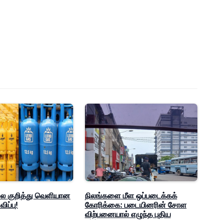
லை குறித்து வெளியான
நிலங்களை மீள ஒப்படைக்கக்
ிப்பு!
கோரிக்கை: படையினரின் சோள
விற்பனையால் எழுந்த புதிய