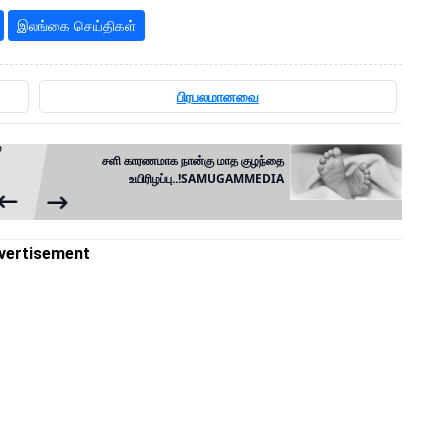
இலங்கை செய்திகள்
பிரபலமானவை
ே
சளி காரணமாக நான்கு மாத குழந்தை
உயிரிழப்பு..!SAMUGAMMEDIA
vertisement