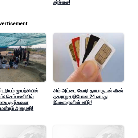
சர்ச்சை!
vertisement
ியும் முயற்சியில்
சிம் அட்டை கோரி தாயாருடன் வீண்
ம்: செம்மணியில்
தகராறு-பறிபோன 24 வயது
மாக குழிகளை
இளைஞனின் உயிர்!
மன்றம் அனுமதி!