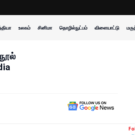
்தியா
உலகம்
சினிமா
தொழில்நுட்பம்
விளையாட்டு
மருத
நூல்
dia
Fo