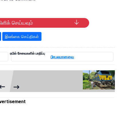
ிளிக் செய்யவும்
இலங்கை செய்திகள்
ரயில் சேவைகளில் பாதிப்பு
பிரபலமானவை
vertisement