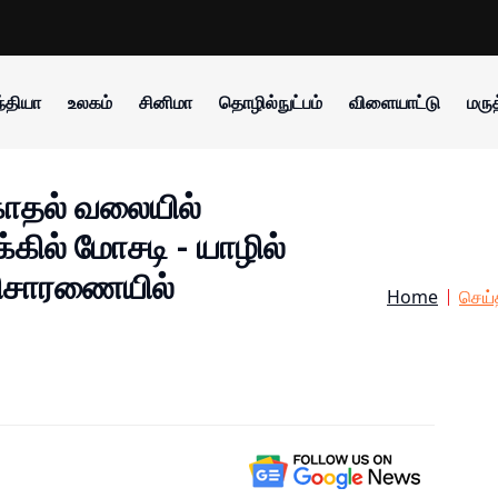
்தியா
உலகம்
சினிமா
தொழில்நுட்பம்
விளையாட்டு
மருத
ாதல் வலையில்
கில் மோசடி - யாழில்
 விசாரணையில்
Home
செய்