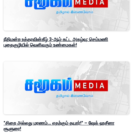
நீதிமன்ற உத்தரவின்கீழ் 3-ஆம் கட்ட அகழ்வு: செம்மணி
புதைகுழியில் வெளிவரும் உண்மைகள்!
"சிறை அல்லது மரணம்... எதற்கும் தயார்!" – ஷேக் ஹசீனா
சூளுரை!