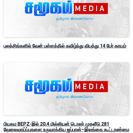
புலத்சிங்களில் வேன் பள்ளத்தில் கவிழ்ந்து விபத்து 14 பேர் காயம்
பியகம BEPZ-இல் 20.4 மில்லியன் டொலர் முதலீடு 281
வேலைவாய்ப்புகளை உருவாக்கிய ஜப்பான்–இலங்கை கூட்டாண்மை