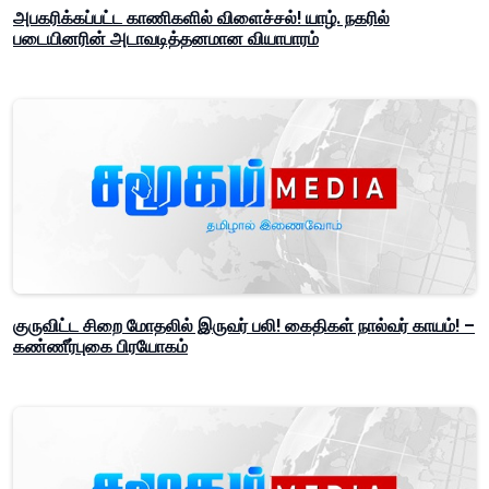
அபகரிக்கப்பட்ட காணிகளில் விளைச்சல்! யாழ். நகரில்
படையினரின் அடாவடித்தனமான வியாபாரம்
குருவிட்ட சிறை மோதலில் இருவர் பலி! கைதிகள் நால்வர் காயம்! –
கண்ணீர்புகை பிரயோகம்