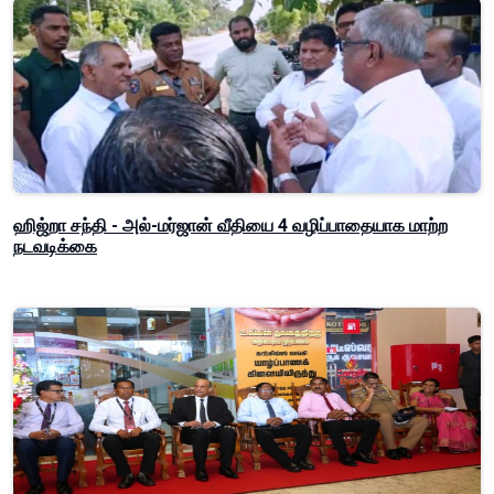
ஹிஜ்றா சந்தி - அல்-மர்ஜான் வீதியை 4 வழிப்பாதையாக மாற்ற
நடவடிக்கை