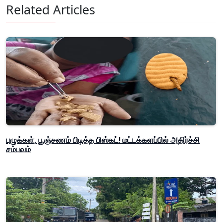
Related Articles
புழுக்கள், பூஞ்சணம் பிடித்த பிஸ்கட்! மட்டக்களப்பில் அதிர்ச்சி
சம்பவம்