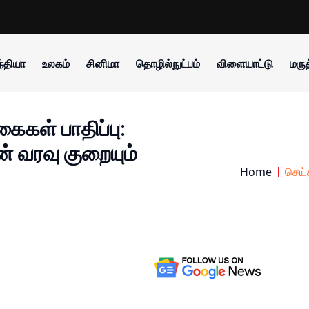
்தியா
உலகம்
சினிமா
தொழில்நுட்பம்
விளையாட்டு
மருத
ைகள் பாதிப்பு:
் வரவு குறையும்
Home
செய்