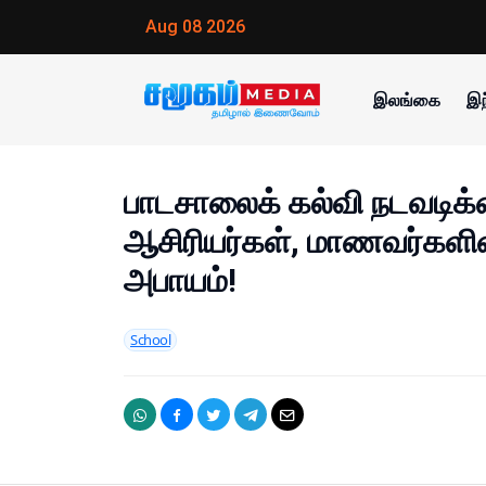
Aug 08 2026
இலங்கை
இந
பாடசாலைக் கல்வி நடவடிக்க
ஆசிரியர்கள், மாணவர்களின
அபாயம்!
School