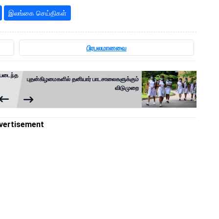
இலங்கை செய்திகள்
பிரபலமானவை
சியடைந்த
புதன்கிழமைகளில் தனியார் பாடசாலைகளுக்கும்
விடுமுறை
vertisement