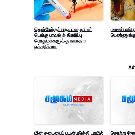
தென்மேற்குப் பருவமழையுடன்
மலைப்பாம்ப
டெங்கு பரவல் அதிகரிப்பு
பெண்ணுக்கு
பொதுமக்களுக்கு சுகாதார
எச்சரிக்கை
Ad
மின் தடையைப் பயன்படுத்தி யாழில்
தொற்று நோய்