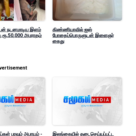
ுடன் நடனமாடிய இளம்
கிண்ணியாவில் ஐஸ்
 ரூ.50,000 அபராதம்
போதைப்பொருளுடன் இளைஞர்
கைது
vertisement
கள் பரவும் அபாயம் -
இலங்கையில் தடைசெய்யப்பட்ட