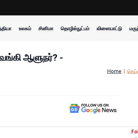
்தியா
உலகம்
சினிமா
தொழில்நுட்பம்
விளையாட்டு
மருத
வங்கி ஆளுநர்? -
Home
செய்
Fo