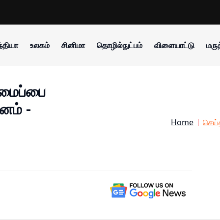
்தியா
உலகம்
சினிமா
தொழில்நுட்பம்
விளையாட்டு
மருத
மைப்பை
னம் -
Home
செய்