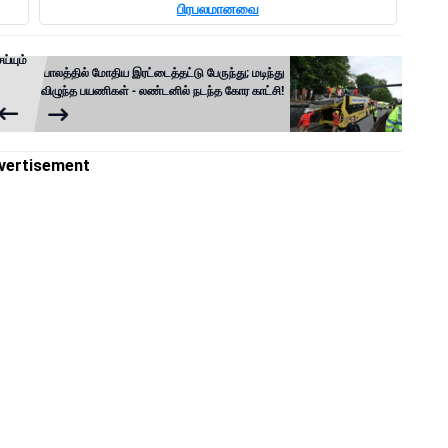
பிரபலமானவை
ய்யும்
பாலத்தில் மோதிய இரட்டைத்தட்டு பேருந்து; மடிந்து
விழுந்த பயணிகள் - லண்டனில் நடந்த கோர காட்சி!
vertisement