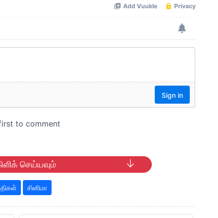
ிளிக் செய்யவும்
திகள்
சினிமா