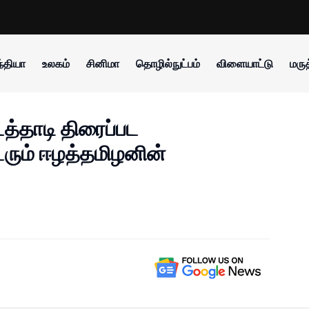
்தியா
உலகம்
சினிமா
தொழில்நுட்பம்
விளையாட்டு
மருத
்தாடி திரைப்பட
ரும் ஈழத்தமிழனின்