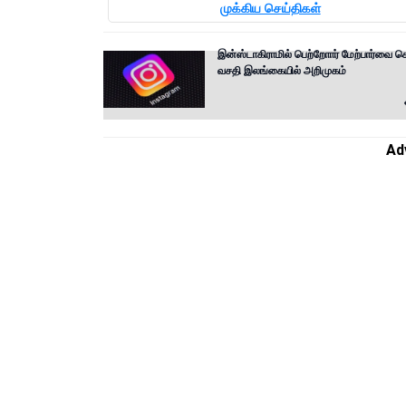
முக்கிய செய்திகள்
இன்ஸ்டாகிராமில் பெற்றோார் மேற்பார்வை செ
வசதி இலங்கையில் அறிமுகம்
Ad