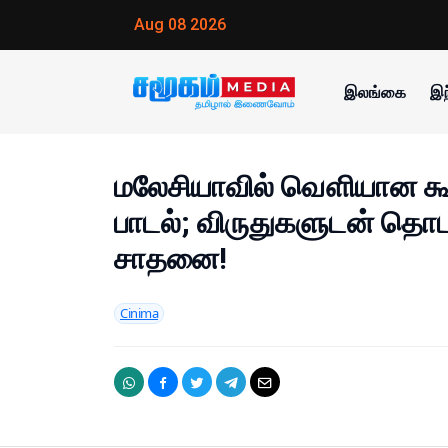
Aug 08 2026
இலங்கை
இந
மலேசியாவில் வௌியான கூத
பாடல்; விருதுகளுடன் தொட
சாதனை!
Cinima