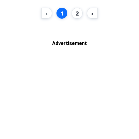
‹
1
2
›
Advertisement