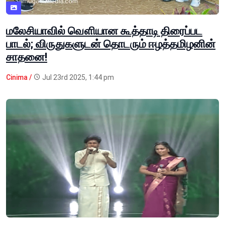
மலேசியாவில் வௌியான கூத்தாடி திரைப்பட
பாடல்; விருதுகளுடன் தொடரும் ஈழத்தமிழனின்
சாதனை!
Cinima /
Jul 23rd 2025, 1:44 pm