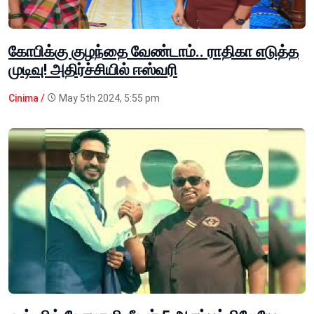
கோபிக்கு குழந்தை வேண்டாம்.. ராதிகா எடுத்த
முடிவு! அதிர்ச்சியில் ஈஸ்வரி
Cinima /
May 5th 2024, 5:55 pm