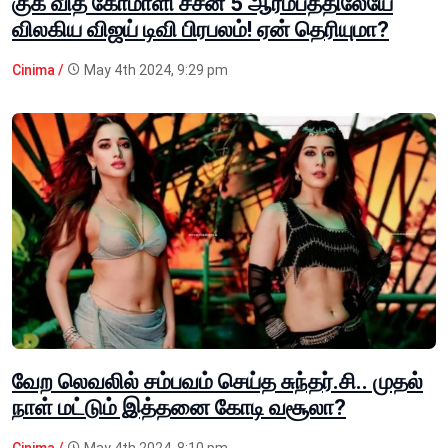
குக் வித் கோமாளி சீசன் 5 ஆரம்பத்திலேயே
விலகிய விஜய் டிவி பிரபலம்! ஏன் தெரியுமா?
Cinima /
May 4th 2024, 9:29 pm
வேற லெவலில் சம்பவம் செய்த சுந்தர்.சி.. முதல்
நாள் மட்டும் இத்தனை கோடி வசூலா?