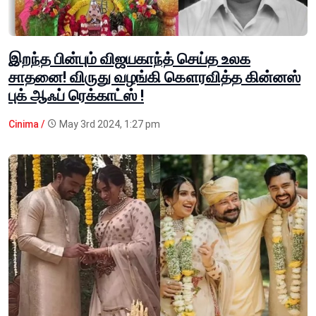
இறந்த பின்பும் விஜயகாந்த் செய்த உலக
சாதனை! விருது வழங்கி கௌரவித்த கின்னஸ்
புக் ஆஃப் ரெக்காட்ஸ் !
Cinima /
May 3rd 2024, 1:27 pm