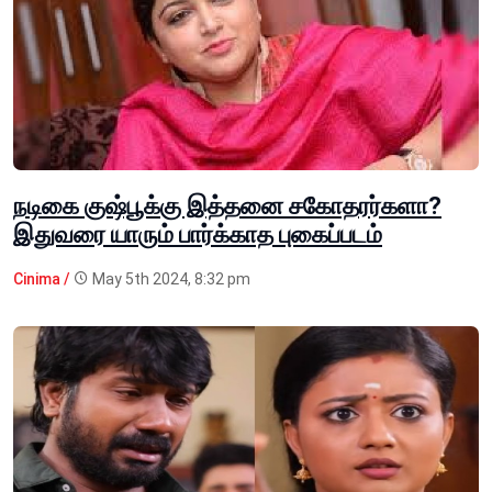
நடிகை குஷ்பூக்கு இத்தனை சகோதரர்களா?
இதுவரை யாரும் பார்க்காத புகைப்படம்
Cinima /
May 5th 2024, 8:32 pm