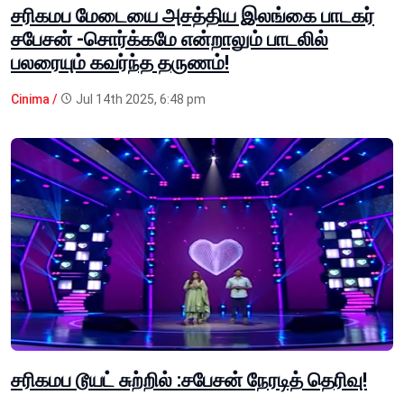
சரிகமப மேடையை அசத்திய இலங்கை பாடகர்
சபேசன் -சொர்க்கமே என்றாலும் பாடலில்
பலரையும் கவர்ந்த தருணம்!
Cinima /
Jul 14th 2025, 6:48 pm
சரிகமப டூயட் சுற்றில் :சபேசன் நேரடித் தெரிவு!