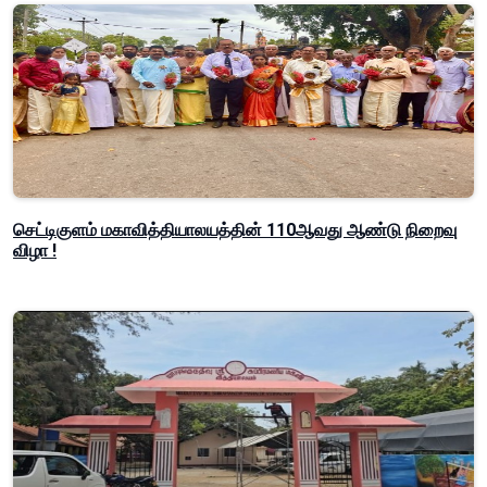
செட்டிகுளம் மகாவித்தியாலயத்தின் 110ஆவது ஆண்டு நிறைவு
விழா !