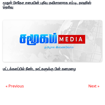
மூதூர் பிரதேச சபையின் புதிய தவிசாளராக எம்.டி. தாஹிஸ்
தெரிவு
மட்டக்களப்பில் நீண்ட நாட்களுக்கு பின் கனமழை
« Previous
Next »