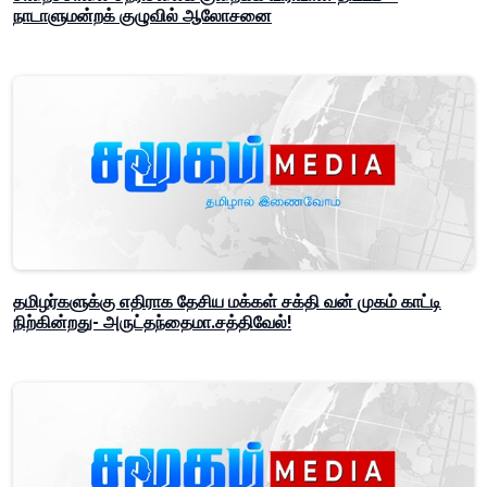
நாடாளுமன்றக் குழுவில் ஆலோசனை
தமிழர்களுக்கு எதிராக தேசிய மக்கள் சக்தி வன் முகம் காட்டி
நிற்கின்றது- அருட்தந்தைமா.சத்திவேல்!