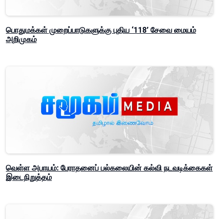
பொதுமக்கள் முறைப்பாடுகளுக்கு புதிய ‘118’ சேவை மையம்
அறிமுகம்
வெள்ள அபாயம்: பேராதனைப் பல்கலையின் கல்வி நடவடிக்கைகள்
இடைநிறுத்தம்