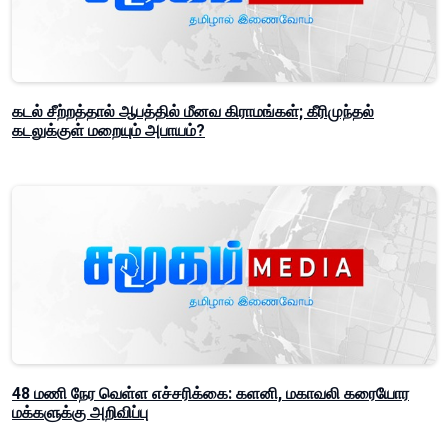
கடல் சீற்றத்தால் ஆபத்தில் மீனவ கிராமங்கள்; கீரிமுந்தல்
கடலுக்குள் மறையும் அபாயம்?
48 மணி நேர வெள்ள எச்சரிக்கை: களனி, மகாவலி கரையோர
மக்களுக்கு அறிவிப்பு