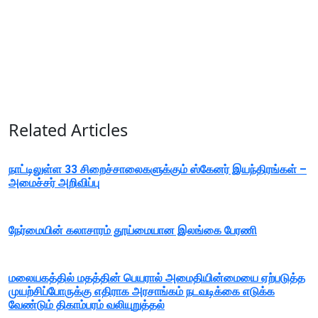
Related Articles
நாட்டிலுள்ள 33 சிறைச்சாலைகளுக்கும் ஸ்கேனர் இயந்திரங்கள் –
அமைச்சர் அறிவிப்பு
நேர்மையின் கலாசாரம் தூய்மையான இலங்கை பேரணி
மலையகத்தில் மதத்தின் பெயரால் அமைதியின்மையை ஏற்படுத்த
முயற்சிப்போருக்கு எதிராக அரசாங்கம் நடவடிக்கை எடுக்க
வேண்டும் திகாம்பரம் வலியுறுத்தல்