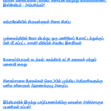
விமான நிலையத்தில் பதற்றம்; தரையில் விழுந்து மோதிக்கொண்ட
இஸ்ரேலியர் - அமெரிக்கர்!
கங்குவேலியில் திருவள்ளுவர் சிலை திறப்பு
முல்லைத்தீவில் கோர விபத்து; ஒரு மணிநேரப் போராட்டத்துக்குப்
பின் மீட்கப்பட்ட சாரதி! வீதியில் சிதறிய இளநீர்கள்
போதைப்பொருள் கடத்தல்; சுதந்திரக் கட்சி தலைவர் மற்றும்
மனைவி கைது
சிறைச்சாலை மோதல்கள் தொடர்பில் முக்கிய அதிகாரிகளுக்கு
மனித உரிமைகள் ஆணைக்குழு அழைப்பு
இந்தியாவில் இருந்து யாழ்ப்பாணத்திற்கு வரவுள்ள அதிசொகுசு
பயணிகள் கப்பல்!