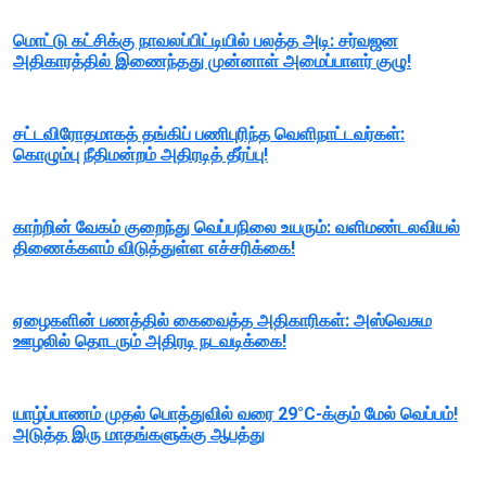
மொட்டு கட்சிக்கு நாவலப்பிட்டியில் பலத்த அடி: சர்வஜன
அதிகாரத்தில் இணைந்தது முன்னாள் அமைப்பாளர் குழு!
சட்டவிரோதமாகத் தங்கிப் பணிபுரிந்த வெளிநாட்டவர்கள்:
கொழும்பு நீதிமன்றம் அதிரடித் தீர்ப்பு!
காற்றின் வேகம் குறைந்து வெப்பநிலை உயரும்: வளிமண்டலவியல்
திணைக்களம் விடுத்துள்ள எச்சரிக்கை!
ஏழைகளின் பணத்தில் கைவைத்த அதிகாரிகள்: அஸ்வெசும
ஊழலில் தொடரும் அதிரடி நடவடிக்கை!
யாழ்ப்பாணம் முதல் பொத்துவில் வரை 29°C-க்கும் மேல் வெப்பம்!
அடுத்த இரு மாதங்களுக்கு ஆபத்து