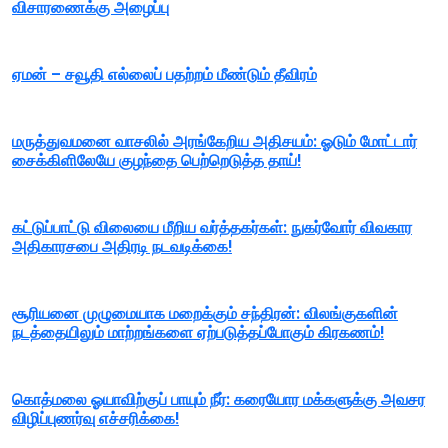
விசாரணைக்கு அழைப்பு
ஏமன் – சவூதி எல்லைப் பதற்றம் மீண்டும் தீவிரம்
மருத்துவமனை வாசலில் அரங்கேறிய அதிசயம்: ஓடும் மோட்டார்
சைக்கிளிலேயே குழந்தை பெற்றெடுத்த தாய்!
கட்டுப்பாட்டு விலையை மீறிய வர்த்தகர்கள்: நுகர்வோர் விவகார
அதிகாரசபை அதிரடி நடவடிக்கை!
சூரியனை முழுமையாக மறைக்கும் சந்திரன்: விலங்குகளின்
நடத்தையிலும் மாற்றங்களை ஏற்படுத்தப்போகும் கிரகணம்!
கொத்மலை ஓயாவிற்குப் பாயும் நீர்: கரையோர மக்களுக்கு அவசர
விழிப்புணர்வு எச்சரிக்கை!