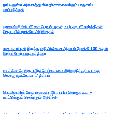
நாட்டிலுள்ள அனைத்து சிறைச்சாலைகளிலும் பாதுகாப்பு
பலப்படுத்தல்
புலமைப்பரிசில் பரீட்சை பெறுபேறுகள், உயர் தர பரீட்சார்த்திகள்
தொடர்பில் முக்கிய அறிவித்தல்
மணல்காட்டில் இருந்து மடு அன்னை ஆலயம் நோக்கி 100-க்கும்
மேற்பட்டோர் பாதயாத்திரை
வடக்கில் தெங்கு பயிர்ச்செய்கையை விரிவுபடுத்தும் வடக்கு
தெங்கு முக்கோணம்’ திட்டம்
பொலிஸாரின் சோதனையை மீறி தப்பிய சொகுசு கார் –
காட்டுக்குள் சென்றதும் அதிர்ச்சி!