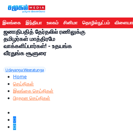
இலங்கை
இந்தியா
உலகம்
சினிமா
தொழில்நுட்பம்
விளையாட
ஜனாதிபதித் தேர்தலில் ரணிலுக்கு
தமிழர்கள் மாத்திரமே
வாக்களிப்பார்கள்! - உதயங்க
வீரதுங்க சூளுரை
Udayanga Weeratunga
Home
செய்திகள்
இலங்கை செய்திகள்
பிரதான செய்திகள்