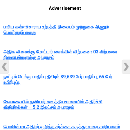
Advertisement
பாரிய கள்ளச்சாராய உற்பத்தி நிலையம் முற்றுகை ஆணும்
பெண்ணும் கைது
அதிக விலைக்கு மோட்டார் சைக்கிள் விற்பனை: 03 விற்பனை
நிலையங்களுக்கு அபராதம்
நாட்டில் டெங்கு பாதிப்பு தீவிரம் 89,639 பேர் பாதிப்பு, 65 பேர்
உயிரிழப்பு
கேகாலையில் தனியார் வைத்தியசாலையில் அதிர்ச்சி
விதிமீறல்கள் – 5.2 இலட்சம் அபராதம்
பொலிஸ் மா அதிபர் குறித்த சர்ச்சை கருத்து; சாகர காரியவசம்