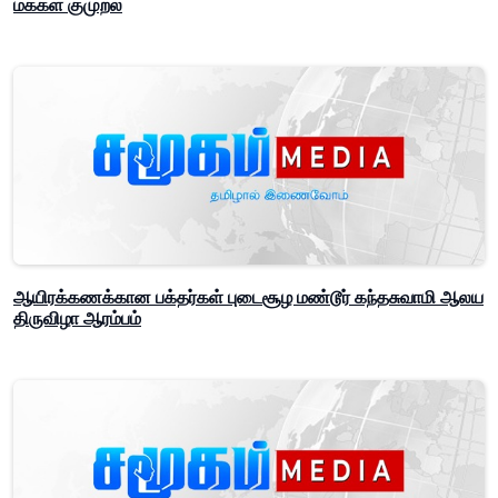
மக்கள் குமுறல்
ஆயிரக்கணக்கான பக்தர்கள் புடைசூழ மண்டூர் கந்தசுவாமி ஆலய
திருவிழா ஆரம்பம்