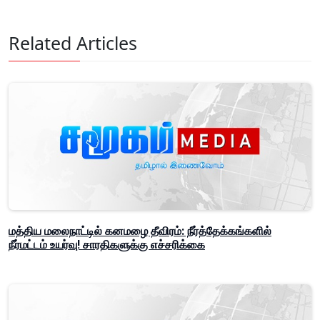
Related Articles
மத்திய மலைநாட்டில் கனமழை தீவிரம்: நீர்த்தேக்கங்களில்
நீர்மட்டம் உயர்வு! சாரதிகளுக்கு எச்சரிக்கை