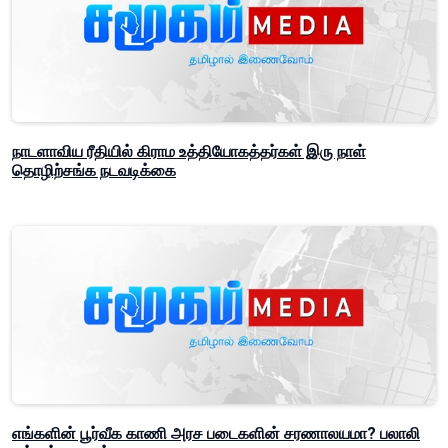
நாடளாவிய ரீதியில் கிராம உத்தியோகத்தர்கள் இரு நாள்
தொழிற்சங்க நடவடிக்கை
எங்களின் பூர்வீக காணி அரச படைகளின் சரணாலயமா? பலாலி