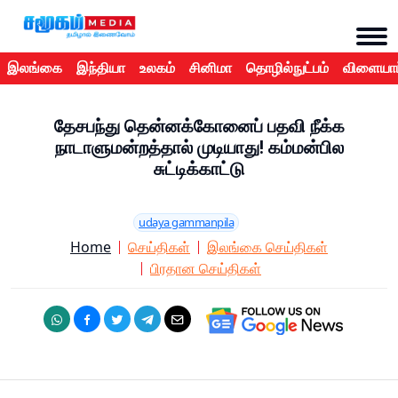
இலங்கை
இந்தியா
உலகம்
சினிமா
தொழில்நுட்பம்
விளையாட
தேசபந்து தென்னக்கோனைப் பதவி நீக்க
நாடாளுமன்றத்தால் முடியாது! கம்மன்பில
சுட்டிக்காட்டு
udaya gammanpila
Home
செய்திகள்
இலங்கை செய்திகள்
பிரதான செய்திகள்