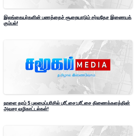
இலங்கையர்களின் பணத்தைச் சூறையாடும் சர்வதேச இணையக்
கும்பல்!
நாளை தரம் 5 புலமைப்பரிசில் பரீட்சை:பரீட்சை திணைக்களத்தின்
அவசர வழிகாட்டல்கள்!