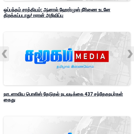
ஒப்பந்தம் சாத்தியம்; ஆனால் ஹோர்முஸ் நீரிணை உடனே
திறக்கப்படாது! ஈரான் அறிவிப்பு
நாடளாவிய பொலிஸ் தேடுதல் நடவடிக்கை 437 சந்தேகநபர்கள்
கைது